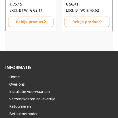
€ 79,11.
€ 79,11.
€ 59,37.
€ 59,37.
€
75,15
€
56,41
€
62,11
€
46,62
Bekijk product
Bekijk product
INFORMATIE
Home
Over ons
Installatie voorwaarden
Verzendkosten en levertijd
Retourneren
Betaalmethoden