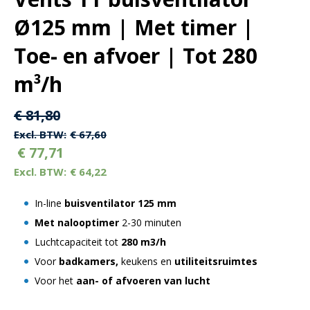
Ø125 mm | Met timer |
Toe- en afvoer | Tot 280
m³/h
Oorspronkelijke
Huidige
€
81,80
prijs
prijs
€
67,60
€
77,71
was:
is:
€
64,22
€ 81,80.
€ 81,80.
In-line
buisventilator 125 mm
Met nalooptimer
2-30 minuten
Luchtcapaciteit tot
280 m3/h
Voor
badkamers,
keukens en
utiliteitsruimtes
Voor het
aan- of afvoeren van lucht