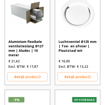
Aluminium flexibele
Luchtventiel Ø125 mm
ventilatieslang Ø127
| Toe- en afvoer |
mm | Aludec | 10
Plaatstaal wit
meter
€
21,62
€
16,00
€
17,87
€
13,22
Bekijk product
Bekijk product
-5%
OP VOORRAAD