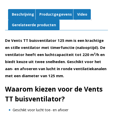
en
afvoer
Beschrijving
Productgegevens
Video
|
Tot
Gerelateerde producten
280
m³/h
De Vents TT buisventilator 125 mm is een krachtige
aantal
en stille ventilator met timerfunctie (nalooptijd). De
ventilator heeft een luchtcapaciteit tot 220 m³/h en
biedt keuze uit twee snelheden. Geschikt voor het
aan- en afvoeren van lucht in ronde ventilatiekanalen
met een diameter van 125 mm.
Waarom kiezen voor de Vents
TT buisventilator?
Geschikt voor lucht toe- en afvoer