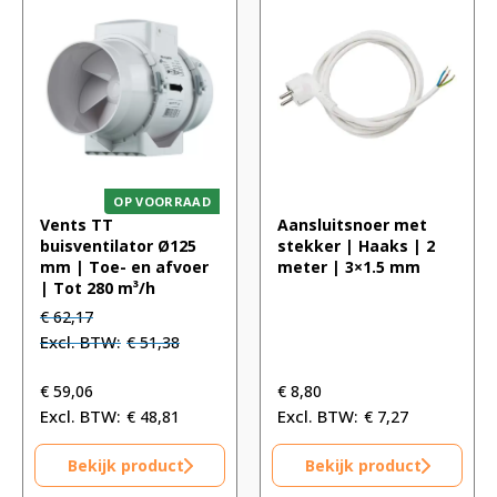
OP VOORRAAD
Vents TT
Aansluitsnoer met
buisventilator Ø125
stekker | Haaks | 2
mm | Toe- en afvoer
meter | 3×1.5 mm
| Tot 280 m³/h
Oorspronkelijke
Huidige
€
62,17
prijs
prijs
€
51,38
was:
is:
€ 62,17.
€ 62,17.
€
59,06
€
8,80
€
48,81
€
7,27
Bekijk product
Bekijk product