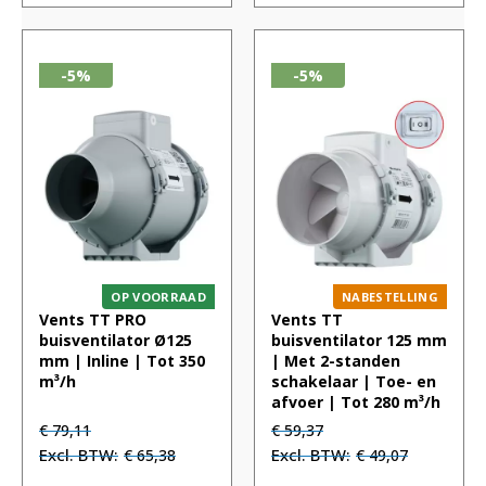
-5%
-5%
OP VOORRAAD
NABESTELLING
Vents TT PRO
Vents TT
buisventilator Ø125
buisventilator 125 mm
mm | Inline | Tot 350
| Met 2-standen
m³/h
schakelaar | Toe- en
afvoer | Tot 280 m³/h
Oorspronkelijke
Huidige
Oorspronkelijke
Huidige
€
79,11
€
59,37
prijs
prijs
prijs
prijs
€
65,38
€
49,07
was:
is:
was:
is: