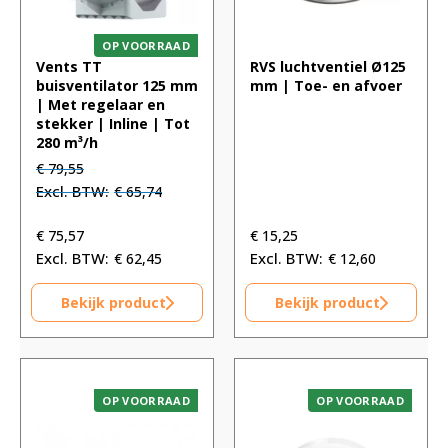
OP VOORRAAD
Vents TT
RVS luchtventiel Ø125
buisventilator 125 mm
mm | Toe- en afvoer
| Met regelaar en
stekker | Inline | Tot
280 m³/h
Oorspronkelijke
Huidige
€
79,55
prijs
prijs
€
65,74
was:
is:
€ 79,55.
€ 79,55.
€
75,57
€
15,25
€
62,45
€
12,60
Bekijk product
Bekijk product
OP VOORRAAD
OP VOORRAAD