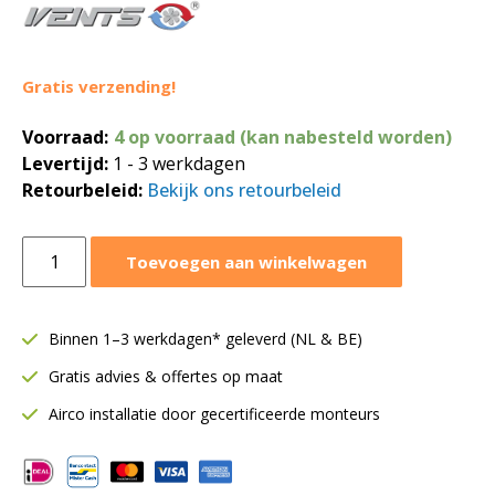
Gratis verzending!
Voorraad:
4 op voorraad (kan nabesteld worden)
Levertijd:
1 - 3 werkdagen
Retourbeleid:
Bekijk ons retourbeleid
Vents
Toevoegen aan winkelwagen
TT
buisventilator
Ø125
Binnen 1–3 werkdagen* geleverd (NL & BE)
mm
Gratis advies & offertes op maat
|
Met
Airco installatie door gecertificeerde monteurs
timer
|
Toe-