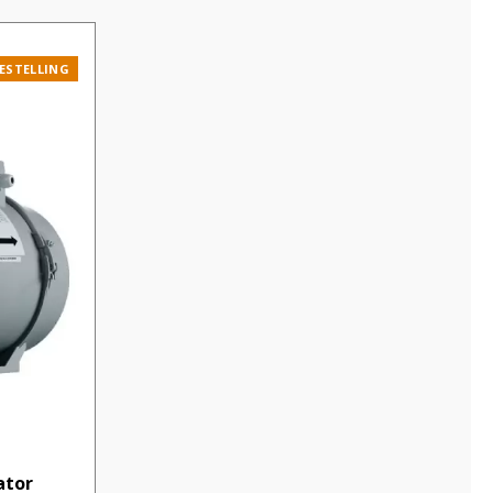
ESTELLING
ator