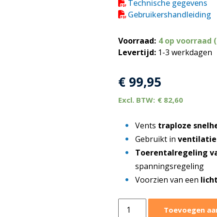
Technische gegevens
Gebruikershandleiding
Voorraad:
4 op voorraad 
Levertijd:
1-3 werkdagen
€
99,95
€
82,60
Vents
traploze snelh
Gebruikt in
ventilati
Toerentalregeling v
spanningsregeling
Voorzien van een
lich
Vents
Toevoegen aa
traploze