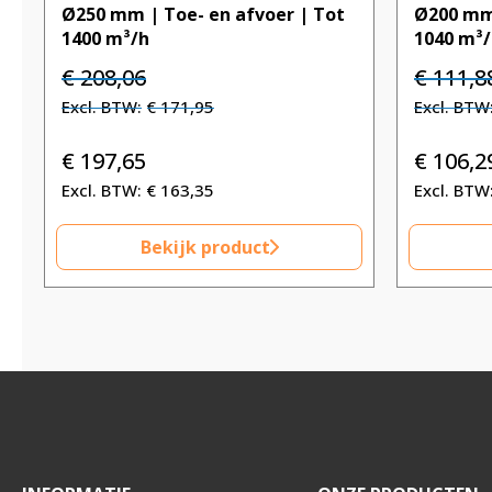
Ø250 mm | Toe- en afvoer | Tot
Ø200 mm 
1400 m³/h
1040 m³
Oorspronkelijke
Huidige
Oorspron
€
208,06
€
111,8
prijs
prijs
prijs
€
171,95
was:
is:
was:
€ 208,06.
€ 208,06.
€ 111,88.
€
197,65
€
106,2
€
163,35
Bekijk product