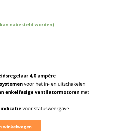
(kan nabesteld worden)
eidsregelaar 4,0 ampère
esystemen
voor het in- en uitschakelen
an enkelfasige ventilatormotoren
met
tindicatie
voor statusweergave
n winkelwagen