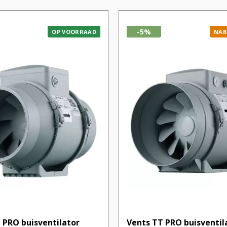
-5%
OP VOORRAAD
NAB
 PRO buisventilator
Vents TT PRO buisventil