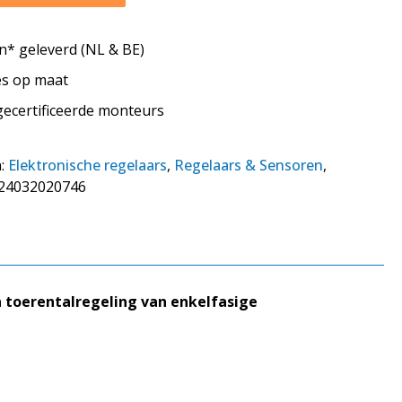
* geleverd (NL & BE)
tes op maat
 gecertificeerde monteurs
n:
Elektronische regelaars
,
Regelaars & Sensoren
,
24032020746
n toerentalregeling van enkelfasige