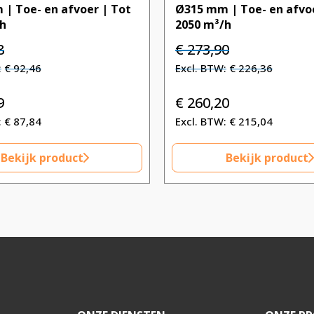
| Toe- en afvoer | Tot
Ø315 mm | Toe- en afvoe
/h
2050 m³/h
kelijke
Huidige
Oorspronkelijke
Huidige
8
€
273,90
prijs
prijs
prijs
€
92,46
€
226,36
is:
was:
is:
€ 111,88.
€ 273,90.
€ 273,90.
9
€
260,20
€
87,84
€
215,04
Bekijk product
Bekijk product