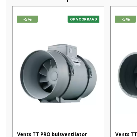
-5%
-5%
OP VOORRAAD
Vents TT PRO buisventilator
Vents TT