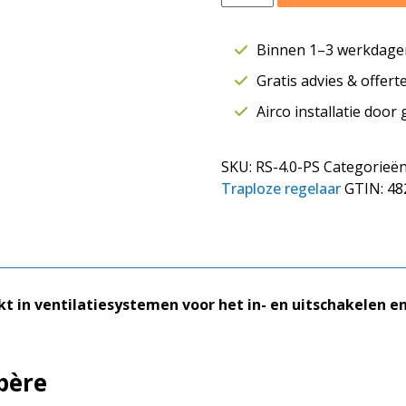
snelheidsregelaar
4,0
Binnen 1–3 werkdagen
ampère
Gratis advies & offer
aantal
Airco installatie door
SKU:
RS-4.0-PS
Categorieë
Traploze regelaar
GTIN:
48
kt in ventilatiesystemen voor het in- en uitschakelen e
père