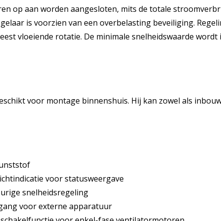
ren op aan worden aangesloten, mits de totale stroomverbr
regelaar is voorzien van een overbelasting beveiliging. Rege
est vloeiende rotatie. De minimale snelheidswaarde wordt i
 geschikt voor montage binnenshuis. Hij kan zowel als inb
unststof
lichtindicatie voor statusweergave
eurige snelheidsregeling
itgang voor externe apparatuur
 schakelfunctie voor enkel-fase ventilatormotoren