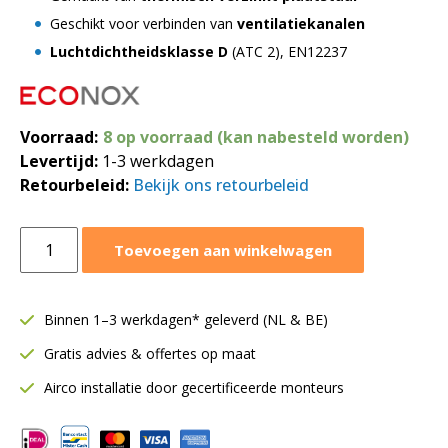
Geschikt voor verbinden van
ventilatiekanalen
Luchtdichtheidsklasse D
(ATC 2), EN12237
Voorraad:
8 op voorraad (kan nabesteld worden)
Levertijd:
1-3 werkdagen
Retourbeleid:
Bekijk ons retourbeleid
Verbindstuk
Toevoegen aan winkelwagen
voor
hulpstuk
|
Binnen 1–3 werkdagen* geleverd (NL & BE)
Ø400
Gratis advies & offertes op maat
mm
aantal
Airco installatie door gecertificeerde monteurs