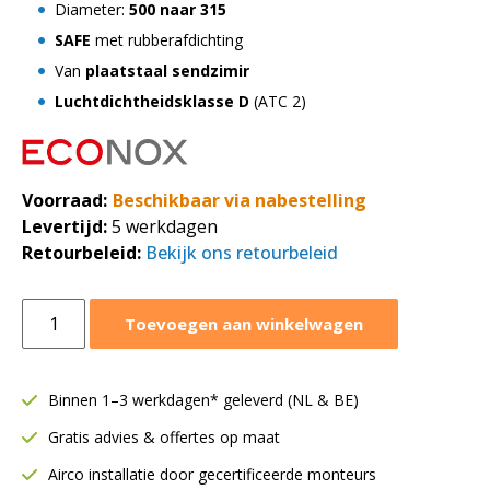
Diameter:
500 naar 315
SAFE
met rubberafdichting
Van
plaatstaal sendzimir
Luchtdichtheidsklasse D
(ATC 2)
Voorraad:
Beschikbaar via nabestelling
Levertijd:
5 werkdagen
Retourbeleid:
Bekijk ons retourbeleid
Verloopstuk
Toevoegen aan winkelwagen
SAFE
Ø500
naar
Binnen 1–3 werkdagen* geleverd (NL & BE)
Ø315
Gratis advies & offertes op maat
mm
|
Airco installatie door gecertificeerde monteurs