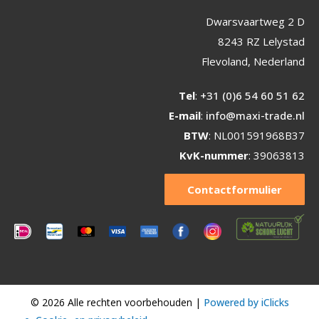
Dwarsvaartweg 2 D
8243 RZ Lelystad
Flevoland, Nederland
Tel
:
+31 (0)6 54 60 51 62
E-mail
:
info@maxi-trade.nl
BTW
: NL001591968B37
KvK-nummer
: 39063813
Contactformulier
© 2026 Alle rechten voorbehouden |
Powered by iClicks