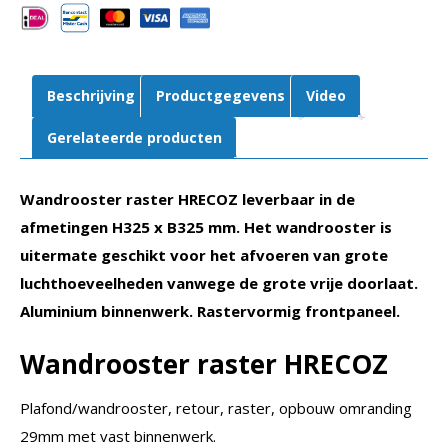
325
mm
|
Retour
Beschrijving
Productgegevens
Video
|
Aluminium
Gerelateerde producten
aantal
Wandrooster raster HRECOZ leverbaar in de
afmetingen H325 x B325 mm. Het wandrooster is
uitermate geschikt voor het afvoeren van grote
luchthoeveelheden vanwege de grote vrije doorlaat.
Aluminium binnenwerk. Rastervormig frontpaneel.
Wandrooster raster HRECOZ
Plafond/wandrooster, retour, raster, opbouw omranding
29mm met vast binnenwerk.