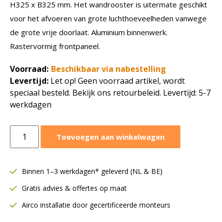
H325 x B325 mm. Het wandrooster is uitermate geschikt
voor het afvoeren van grote luchthoeveelheden vanwege
de grote vrije doorlaat. Aluminium binnenwerk.
Rastervormig frontpaneel.
Voorraad:
Beschikbaar via nabestelling
Levertijd:
Let op! Geen voorraad artikel, wordt
speciaal besteld. Bekijk ons retourbeleid. Levertijd: 5-7
werkdagen
Wandrooster
Toevoegen aan winkelwagen
raster
HRECOZ
|
Binnen 1–3 werkdagen* geleverd (NL & BE)
H
Gratis advies & offertes op maat
325
mm
Airco installatie door gecertificeerde monteurs
B