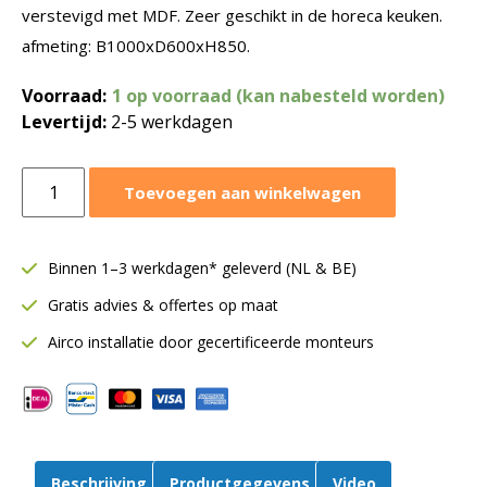
verstevigd met MDF. Zeer geschikt in de horeca keuken.
afmeting: B1000xD600xH850.
Voorraad:
1 op voorraad (kan nabesteld worden)
Levertijd:
2-5 werkdagen
Werktafel
Toevoegen aan winkelwagen
RVS
horeca
|
Binnen 1–3 werkdagen* geleverd (NL & BE)
B1000xD600xH850
Gratis advies & offertes op maat
mm
aantal
Airco installatie door gecertificeerde monteurs
Beschrijving
Productgegevens
Video