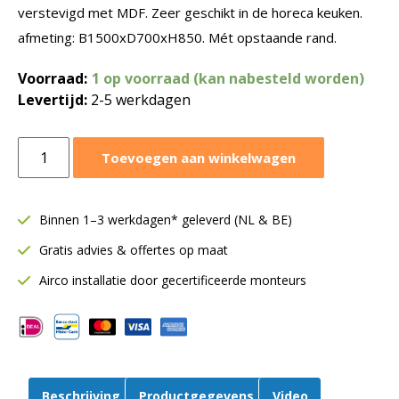
verstevigd met MDF. Zeer geschikt in de horeca keuken.
afmeting: B1500xD700xH850. Mét opstaande rand.
Voorraad:
1 op voorraad (kan nabesteld worden)
Levertijd:
2-5 werkdagen
Werktafel
Toevoegen aan winkelwagen
RVS
horeca
|
Binnen 1–3 werkdagen* geleverd (NL & BE)
B1500xD700xH850
Gratis advies & offertes op maat
aantal
Airco installatie door gecertificeerde monteurs
Beschrijving
Productgegevens
Video