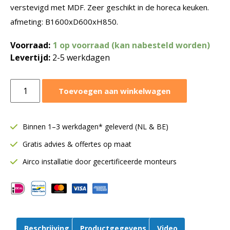
verstevigd met MDF. Zeer geschikt in de horeca keuken.
afmeting: B1600xD600xH850.
Voorraad:
1 op voorraad (kan nabesteld worden)
Levertijd:
2-5 werkdagen
Werktafel
Toevoegen aan winkelwagen
RVS
horeca
|
Binnen 1–3 werkdagen* geleverd (NL & BE)
B1600xD600xH850
Gratis advies & offertes op maat
mm
aantal
Airco installatie door gecertificeerde monteurs
Beschrijving
Productgegevens
Video