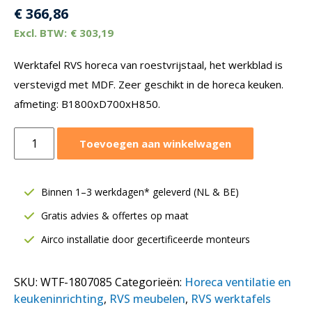
€
366,86
€
303,19
Werktafel RVS horeca van roestvrijstaal, het werkblad is
verstevigd met MDF. Zeer geschikt in de horeca keuken.
afmeting: B1800xD700xH850.
Werktafel
Toevoegen aan winkelwagen
RVS
horeca
|
Binnen 1–3 werkdagen* geleverd (NL & BE)
B1800xD700xH850
Gratis advies & offertes op maat
mm
aantal
Airco installatie door gecertificeerde monteurs
SKU:
WTF-1807085
Categorieën:
Horeca ventilatie en
keukeninrichting
,
RVS meubelen
,
RVS werktafels