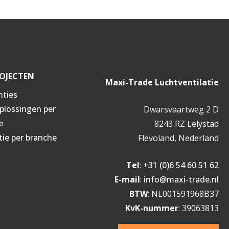
OJECTEN
Maxi-Trade Luchtventilatie
nties
oplossingen per
Dwarsvaartweg 2 D
e
8243 RZ Lelystad
tie per branche
Flevoland, Nederland
Tel
:
+31 (0)6 54 60 51 62
E-mail
:
info@maxi-trade.nl
BTW
: NL001591968B37
KvK-nummer
: 39063813