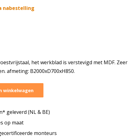
a nabestelling
oestvrijstaal, het werkblad is verstevigd met MDF. Zeer
ken. afmeting: B2000xD700xH850.
n winkelwagen
* geleverd (NL & BE)
tes op maat
 gecertificeerde monteurs