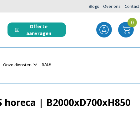
Blogs
Over ons
Contact
0
Offerte
aanvragen
SALE
Onze diensten
S horeca | B2000xD700xH850