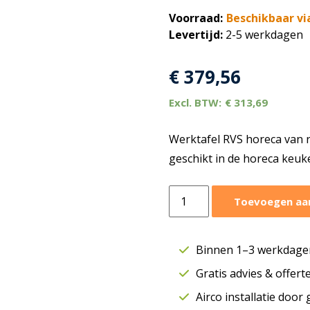
Voorraad:
Beschikbaar vi
Levertijd:
2-5 werkdagen
€
379,56
€
313,69
Werktafel RVS horeca van r
geschikt in de horeca keu
Werktafel
Toevoegen aa
RVS
horeca
|
Binnen 1–3 werkdagen
B2000xD700xH850
Gratis advies & offer
mm
aantal
Airco installatie door