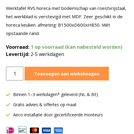
Werktafel RVS horeca met bodemschap van roestvrijstaal,
het werkblad is verstevigd met MDF. Zeer geschikt in de
horeca keuken. afmeting: B1500xD600xH850. Mét
opstaande rand.
Voorraad:
1 op voorraad (kan nabesteld worden)
Levertijd:
2-5 werkdagen
Werktafel
Toevoegen aan winkelwagen
RVS
horeca
|
Binnen 1–3 werkdagen* geleverd (NL & BE)
Met
Gratis advies & offertes op maat
bodemschap
|
Airco installatie door gecertificeerde monteurs
B1500xD600xH850
aantal