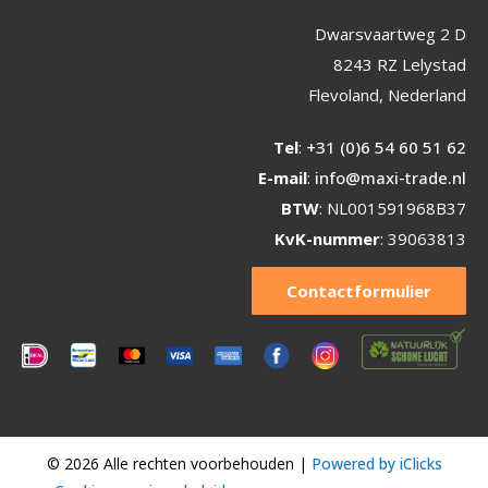
Dwarsvaartweg 2 D
8243 RZ Lelystad
Flevoland, Nederland
Tel
:
+31 (0)6 54 60 51 62
E-mail
:
info@maxi-trade.nl
BTW
: NL001591968B37
KvK-nummer
: 39063813
Contactformulier
© 2026 Alle rechten voorbehouden |
Powered by iClicks