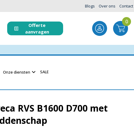
Blogs
Over ons
Contact
0
Offerte
aanvragen
SALE
Onze diensten
reca RVS B1600 D700 met
iddenschap