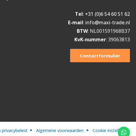
Tel
:
+31 (0)6 54 60 51 62
E-mail
:
info@maxi-trade.nl
BTW
: NL001591968B37
KvK-nummer
: 39063813
Contactformulier
 privacybeleid
Algemene voorwaarden
Cookie instellingen