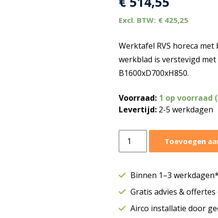
€
514,55
€
425,25
Werktafel RVS horeca met 
werkblad is verstevigd met
B1600xD700xH850.
Voorraad:
1 op voorraad 
Levertijd:
2-5 werkdagen
Werktafel
Toevoegen aa
horeca
RVS
B1600
Binnen 1–3 werkdagen* 
D700
Gratis advies & offerte
met
bodem-
Airco installatie door g
en