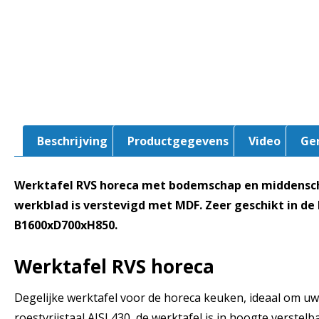
Beschrijving
Productgegevens
Video
Ge
Werktafel RVS horeca met bodemschap en middenscha
werkblad is verstevigd met MDF. Zeer geschikt in de
B1600xD700xH850.
Werktafel RVS horeca
Degelijke werktafel voor de horeca keuken, ideaal om uw
roestvrijstaal AISI 430, de werktafel is in hoogte verstel