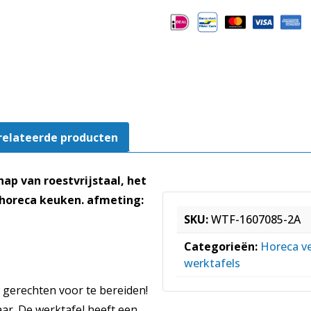
middenschap
aantal
relateerde producten
p van roestvrijstaal, het
 horeca keuken. afmeting:
SKU:
WTF-1607085-2A
Categorieën:
Horeca ve
werktafels
 gerechten voor te bereiden!
baar. De werktafel heeft een