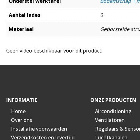
Onderstel werktafel
Bodemschap + m
Aantal lades
0
Materiaal
Geborstelde struc
Geen video beschikbaar voor dit product.
INFORMATIE
ONZE PRODUCTEN
Home
Airconditioning
Over ons
Ventilatoren
Installatie voorwaarden
Regelaars & Senso
Verzendkosten en levertijd
Luchtkanalen