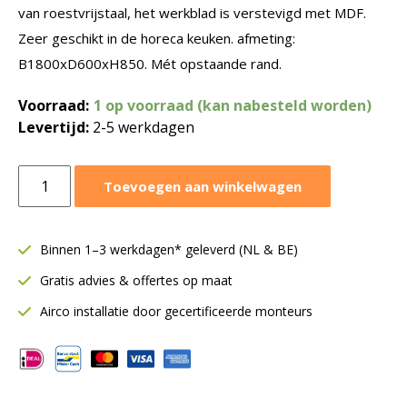
van roestvrijstaal, het werkblad is verstevigd met MDF.
Zeer geschikt in de horeca keuken. afmeting:
B1800xD600xH850. Mét opstaande rand.
Voorraad:
1 op voorraad (kan nabesteld worden)
Levertijd:
2-5 werkdagen
RVS
Toevoegen aan winkelwagen
werktafel
horeca
B1800
Binnen 1–3 werkdagen* geleverd (NL & BE)
D600
Gratis advies & offertes op maat
met
schappen
Airco installatie door gecertificeerde monteurs
aantal