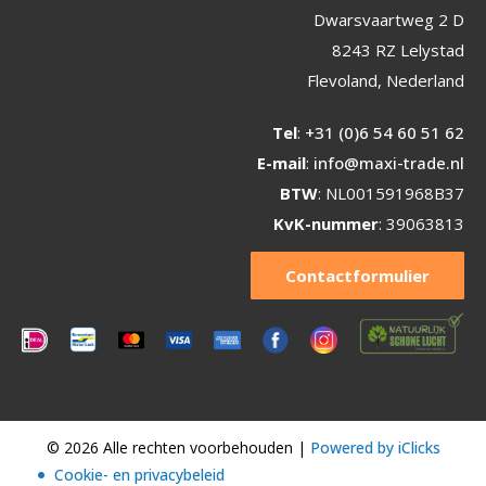
Dwarsvaartweg 2 D
8243 RZ Lelystad
Flevoland, Nederland
Tel
:
+31 (0)6 54 60 51 62
E-mail
:
info@maxi-trade.nl
BTW
: NL001591968B37
KvK-nummer
: 39063813
Contactformulier
© 2026 Alle rechten voorbehouden |
Powered by iClicks
Cookie- en privacybeleid