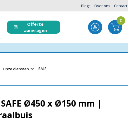
Blogs
Over ons
Contact
0
Offerte
aanvragen
SALE
Onze diensten
° SAFE Ø450 x Ø150 mm |
raalbuis