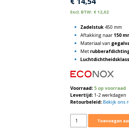
€
14,54
€
12,02
Zadelstuk
450 mm
Aftakking naar
150 m
Materiaal van
gegalva
Met
rubberafdichting
Luchtdichtheidsklas
Voorraad:
5 op voorraad
Levertijd:
1-2 werkdagen
Retourbeleid:
Bekijk ons 
Zadelstuk
Toevoegen aa
90°