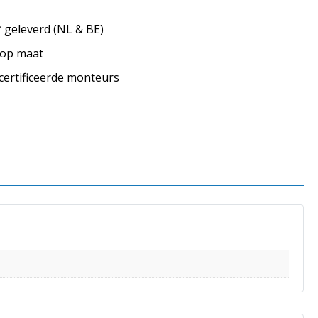
geleverd (NL & BE)
s op maat
ecertificeerde monteurs
s