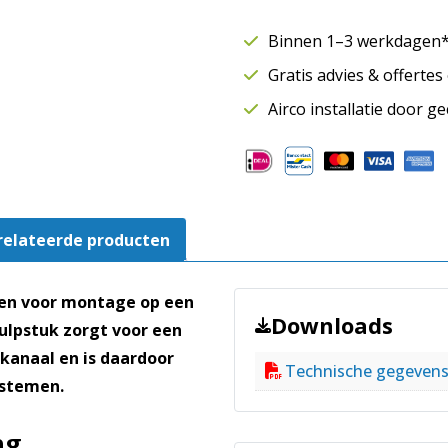
SAFE
Ø450
Binnen 1–3 werkdagen* 
x
Gratis advies & offerte
Ø150
mm
Airco installatie door g
|
Aftakking
spiraalbuis
aantal
relateerde producten
pen voor montage op een
Downloads
ulpstuk zorgt voor een
ekanaal en is daardoor
Technische gegeven
ystemen.
ng