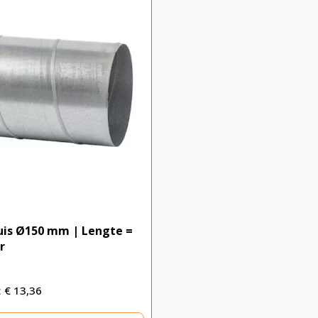
uis Ø150 mm | Lengte =
r
€
13,36