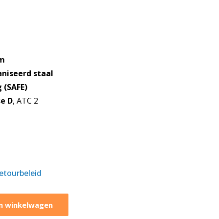
m
niseerd staal
 (SAFE)
se D
, ATC 2
retourbeleid
n winkelwagen