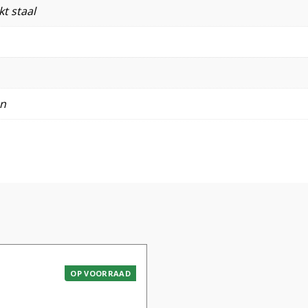
t staal
en
OP VOORRAAD