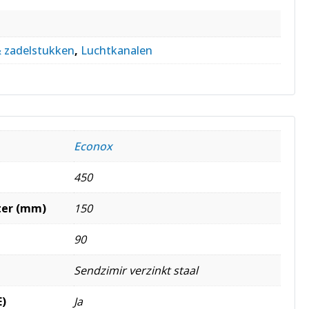
& zadelstukken
,
Luchtkanalen
Econox
450
ter (mm)
150
90
Sendzimir verzinkt staal
E)
Ja