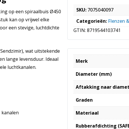
SKU:
7075040097
king op een spiraalbuis Ø450
uk kan op vrijwel elke
Categorieën:
Flenzen 
or een stevige, luchtdichte
GTIN:
8719544103741
 (Sendzimir), wat uitstekende
en lange levensduur. Ideaal
Merk
ele luchtkanalen.
Diameter (mm)
Aftakking naar diame
Graden
e kanalen
Materiaal
Rubberafdichting (SAF