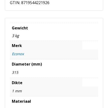
GTIN:
8719544221926
Gewicht
3 kg
Merk
Econox
Diameter (mm)
315
Dikte
1 mm
Materiaal