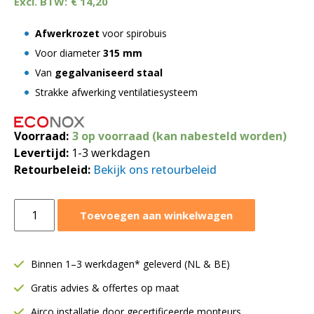
€
14,20
Afwerkrozet
voor spirobuis
Voor diameter
315
mm
Van
gegalvaniseerd staal
Strakke afwerking ventilatiesysteem
Voorraad:
3 op voorraad (kan nabesteld worden)
Levertijd:
1-3 werkdagen
Retourbeleid:
Bekijk ons retourbeleid
Afwerkrozet
Toevoegen aan winkelwagen
Ø315
mm
|
Binnen 1–3 werkdagen* geleverd (NL & BE)
voor
Gratis advies & offertes op maat
spiraalbuis
aantal
Airco installatie door gecertificeerde monteurs