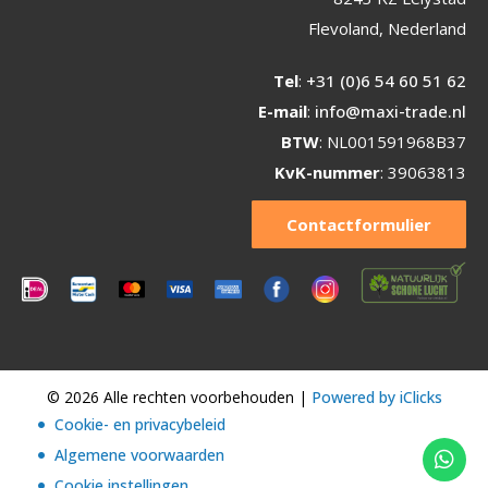
Flevoland, Nederland
Tel
:
+31 (0)6 54 60 51 62
E-mail
:
info@maxi-trade.nl
BTW
: NL001591968B37
KvK-nummer
: 39063813
Contactformulier
© 2026 Alle rechten voorbehouden |
Powered by iClicks
Cookie- en privacybeleid
Algemene voorwaarden
Cookie instellingen