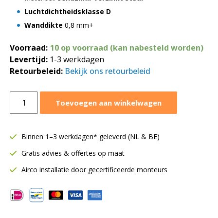
Luchtdichtheidsklasse D
Wanddikte
0,8 mm+
Voorraad:
10 op voorraad (kan nabesteld worden)
Levertijd:
1-3 werkdagen
Retourbeleid:
Bekijk ons retourbeleid
Spiraalbuis
Toevoegen aan winkelwagen
Ø315
mm
|
Binnen 1–3 werkdagen* geleverd (NL & BE)
Lengte
Gratis advies & offertes op maat
=
1,5
Airco installatie door gecertificeerde monteurs
meter
aantal