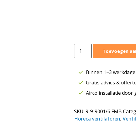
Airfan
Toevoegen aa
FOAM
ventilatorbox
2000
Binnen 1–3 werkdagen
m³/h
Gratis advies & offer
|
Geïsoleerd
Airco installatie door
|
9-
SKU:
9-9-9001/6 FMB
Categ
9-
Horeca ventilatoren
,
Venti
9001/6
aantal