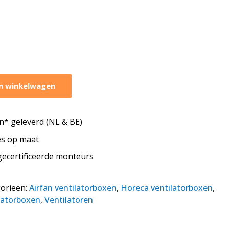
n winkelwagen
* geleverd (NL & BE)
tes op maat
 gecertificeerde monteurs
orieën:
Airfan ventilatorboxen
,
Horeca ventilatorboxen
,
latorboxen
,
Ventilatoren