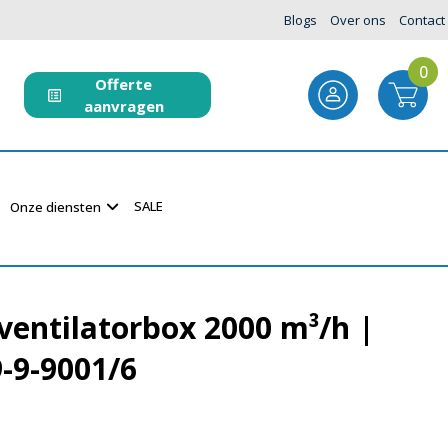
Blogs
Over ons
Contact
0
Offerte
aanvragen
SALE
Onze diensten
entilatorbox 2000 m³/h |
9-9-9001/6