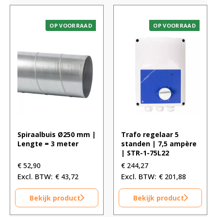
OP VOORRAAD
OP VOORRAAD
Spiraalbuis Ø250 mm |
Trafo regelaar 5
Lengte = 3 meter
standen | 7,5 ampère
| STR-1-75L22
€
52,90
€
244,27
€
43,72
€
201,88
Bekijk product
Bekijk product