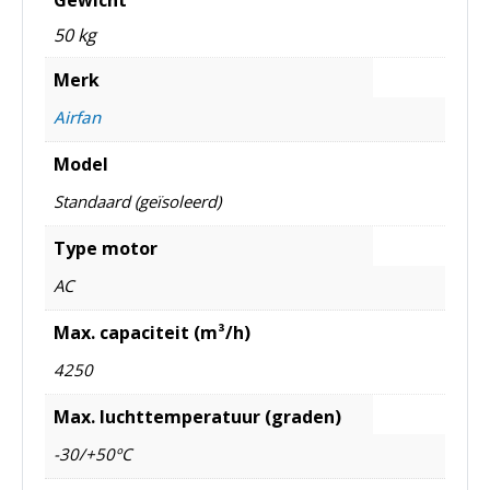
Gewicht
50 kg
Merk
Airfan
Model
Standaard (geïsoleerd)
Type motor
AC
Max. capaciteit (m³/h)
4250
Max. luchttemperatuur (graden)
-30/+50ºC