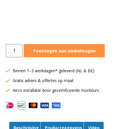
Airfan
Toevoegen aan winkelwagen
ventilatorbox
4250m3/h
|
Binnen 1–3 werkdagen* geleverd (NL & BE)
Geïsoleerd
Gratis advies & offertes op maat
|
10-
Airco installatie door gecertificeerde monteurs
10-
1400
aantal
Beschrijving
Productgegevens
Video