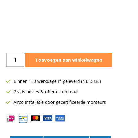
Airfan
Toevoegen aan winkelwagen
ventilatorbox
750m3/h
|
Binnen 1–3 werkdagen* geleverd (NL & BE)
Geïsoleerd
Gratis advies & offertes op maat
|
6-
Airco installatie door gecertificeerde monteurs
6-
750
aantal