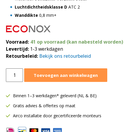
Luchtdichtheidsklasse D
ATC 2
Wanddikte
0,8 mm+
Voorraad:
41 op voorraad (kan nabesteld worden)
Levertijd:
1-3 werkdagen
Retourbeleid:
Bekijk ons retourbeleid
Spiraalbuis
Toevoegen aan winkelwagen
Ø200
mm
|
Binnen 1–3 werkdagen* geleverd (NL & BE)
Lengte
Gratis advies & offertes op maat
=
3
Airco installatie door gecertificeerde monteurs
meter
aantal