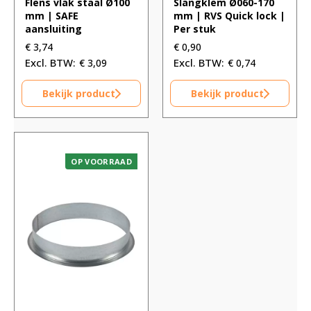
Flens vlak staal Ø100
Slangklem Ø060-170
mm | SAFE
mm | RVS Quick lock |
aansluiting
Per stuk
€
3,74
€
0,90
€
3,09
€
0,74
Bekijk product
Bekijk product
OP VOORRAAD