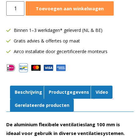
Aluminium
Toevoegen aan winkelwagen
flexibele
ventilatieslang
Ø100
Binnen 1–3 werkdagen* geleverd (NL & BE)
mm
Gratis advies & offertes op maat
|
Aludec
Airco installatie door gecertificeerde monteurs
|
10
meter
aantal
Beschrijving
Productgegevens
Video
Gerelateerde producten
De aluminium flexibele ventilatieslang 100 mm is
ideaal voor gebruik in diverse ventilatiesystemen.