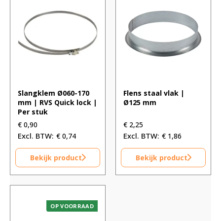
Slangklem Ø060-170
Flens staal vlak |
mm | RVS Quick lock |
Ø125 mm
Per stuk
€
0,90
€
2,25
€
0,74
€
1,86
Bekijk product
Bekijk product
OP VOORRAAD