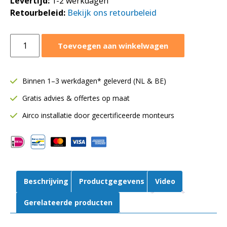
Levertijd:
1-2 werkdagen
Retourbeleid:
Bekijk ons retourbeleid
Aluminium
Toevoegen aan winkelwagen
flexibele
ventilatieslang
Ø127
Binnen 1–3 werkdagen* geleverd (NL & BE)
mm
Gratis advies & offertes op maat
|
Sonodec
Airco installatie door gecertificeerde monteurs
|
Geïsoleerd
|
5
meter
Beschrijving
Productgegevens
Video
aantal
Gerelateerde producten