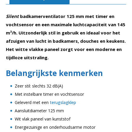
|
Vlak
Silent
badkamerventilator 125 mm met timer en
mat
wit
vochtsensor en een maximale luchtcapaciteit van 145
aantal
m³/h. Uitzonderlijk stil in gebruik en ideaal voor het
afzuigen van lucht in badkamers, douches en keukens.
Het witte vlakke paneel zorgt voor een moderne en
tijdloze uitstraling.
Belangrijkste kenmerken
Zeer stil: slechts 32 dB(A)
Met instelbare timer en vochtsensor
Geleverd met een
terugslagklep
Aansluitdiameter 125 mm
Wit vlak paneel van kunststof
Energiezuinige en onderhoudsarme motor