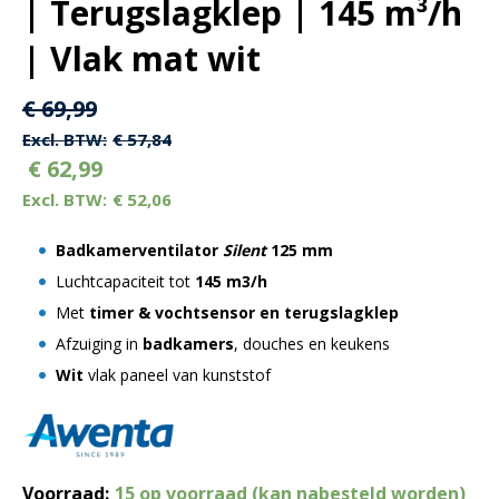
| Terugslagklep | 145 m³/h
| Vlak mat wit
Oorspronkelijke
Huidige
€
69,99
prijs
prijs
€
57,84
€
62,99
was:
is:
€
52,06
€ 69,99.
€ 69,99.
Badkamerventilator
Silent
125 mm
Luchtcapaciteit tot
145 m3/h
Met
timer & vochtsensor en terugslagklep
Afzuiging in
badkamers
, douches en keukens
Wit
vlak paneel van kunststof
Voorraad:
15 op voorraad (kan nabesteld worden)