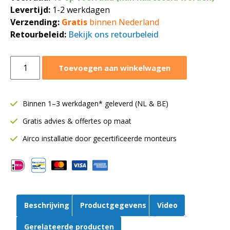
Levertijd:
1-2 werkdagen
Verzending:
Gratis
binnen Nederland
Retourbeleid:
Bekijk ons retourbeleid
Awenta
Toevoegen aan winkelwagen
Silent
badkamerventilator
Ø125
Binnen 1–3 werkdagen* geleverd (NL & BE)
mm
Gratis advies & offertes op maat
|
Timer
Airco installatie door gecertificeerde monteurs
en
vochtsensor
|
Terugslagklep
|
Beschrijving
Productgegevens
Video
145
m³/h
Gerelateerde producten