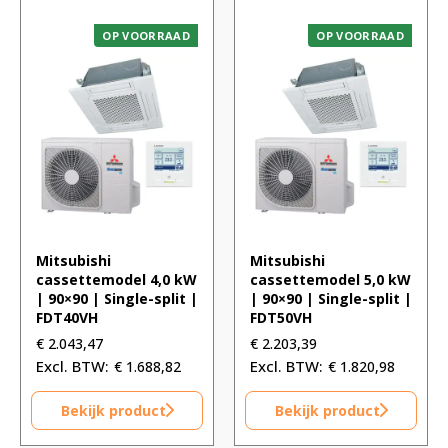
OP VOORRAAD
OP VOORRAAD
Mitsubishi
Mitsubishi
cassettemodel 4,0 kW
cassettemodel 5,0 kW
| 90×90 | Single-split |
| 90×90 | Single-split |
FDT40VH
FDT50VH
€
2.043,47
€
2.203,39
€
1.688,82
€
1.820,98
Bekijk product
Bekijk product