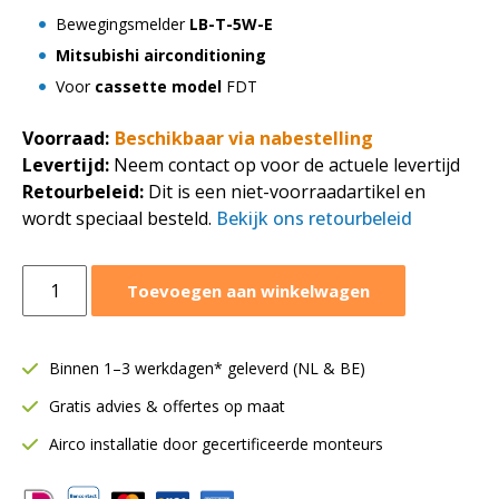
Bewegingsmelder
LB-T-5W-E
Mitsubishi airconditioning
Voor
cassette model
FDT
Voorraad:
Beschikbaar via nabestelling
Levertijd:
Neem contact op voor de actuele levertijd
Retourbeleid:
Dit is een niet-voorraadartikel en
wordt speciaal besteld.
Bekijk ons retourbeleid
Mitsubishi
Toevoegen aan winkelwagen
bewegingsmelder
LB-
T-
Binnen 1–3 werkdagen* geleverd (NL & BE)
5W-
Gratis advies & offertes op maat
E
|
Airco installatie door gecertificeerde monteurs
Voor
cassette