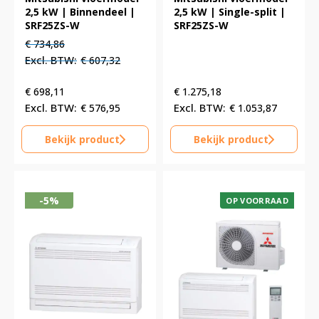
2,5 kW | Binnendeel |
2,5 kW | Single-split |
SRF25ZS-W
SRF25ZS-W
Oorspronkelijke
Huidige
€
734,86
prijs
prijs
€
607,32
was:
is:
€ 734,86.
€ 734,86.
€
698,11
€
1.275,18
€
576,95
€
1.053,87
Bekijk product
Bekijk product
-5%
OP VOORRAAD