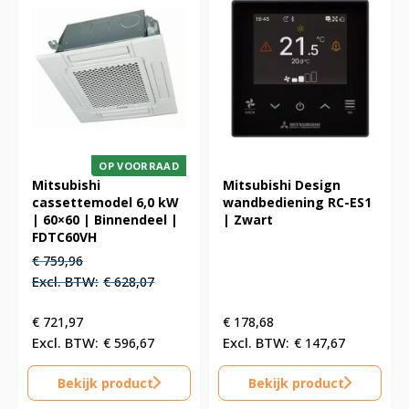
OP VOORRAAD
Mitsubishi
Mitsubishi Design
cassettemodel 6,0 kW
wandbediening RC-ES1
| 60×60 | Binnendeel |
| Zwart
FDTC60VH
Oorspronkelijke
Huidige
€
759,96
prijs
prijs
€
628,07
was:
is:
€ 759,96.
€ 759,96.
€
721,97
€
178,68
€
596,67
€
147,67
Bekijk product
Bekijk product