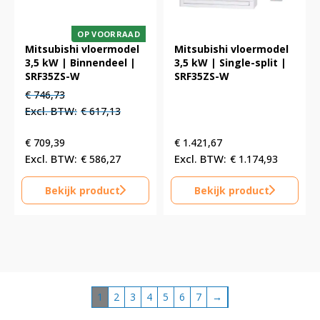
OP VOORRAAD
Mitsubishi vloermodel
Mitsubishi vloermodel
3,5 kW | Binnendeel |
3,5 kW | Single-split |
SRF35ZS-W
SRF35ZS-W
Oorspronkelijke
Huidige
€
746,73
prijs
prijs
€
617,13
was:
is:
€ 746,73.
€ 746,73.
€
709,39
€
1.421,67
€
586,27
€
1.174,93
Bekijk product
Bekijk product
1
2
3
4
5
6
7
→