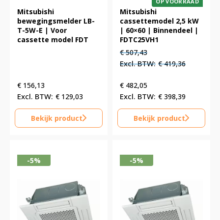
OP VOORRAAD
Mitsubishi
Mitsubishi
bewegingsmelder LB-
cassettemodel 2,5 kW
T-5W-E | Voor
| 60×60 | Binnendeel |
cassette model FDT
FDTC25VH1
Oorspronkelijke
Huidige
€
507,43
prijs
prijs
€
419,36
was:
is:
€ 507,43.
€ 507,43.
€
156,13
€
482,05
€
129,03
€
398,39
Bekijk product
Bekijk product
-5%
-5%