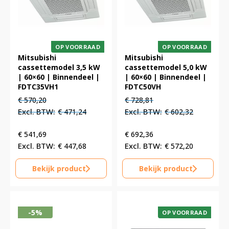
OP VOORRAAD
OP VOORRAAD
Mitsubishi
Mitsubishi
cassettemodel 3,5 kW
cassettemodel 5,0 kW
| 60×60 | Binnendeel |
| 60×60 | Binnendeel |
FDTC35VH1
FDTC50VH
Oorspronkelijke
Huidige
Oorspronkelijke
Huidige
€
570,20
€
728,81
prijs
prijs
prijs
prijs
€
471,24
€
602,32
was:
is:
was:
is:
€ 570,20.
€ 570,20.
€ 728,81.
€ 728,81.
€
541,69
€
692,36
€
447,68
€
572,20
Bekijk product
Bekijk product
-5%
OP VOORRAAD