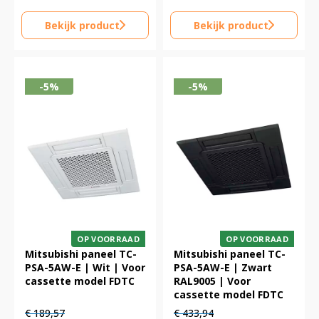
Bekijk product
Bekijk product
-5%
-5%
OP VOORRAAD
OP VOORRAAD
Mitsubishi paneel TC-
Mitsubishi paneel TC-
PSA-5AW-E | Wit | Voor
PSA-5AW-E | Zwart
cassette model FDTC
RAL9005 | Voor
cassette model FDTC
Oorspronkelijke
Huidige
Oorspronkelijke
Huidige
€
189,57
€
433,94