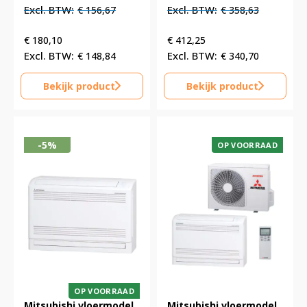
prijs
prijs
prijs
prijs
€
156,67
€
358,63
was:
is:
was:
is:
€ 189,57.
€ 189,57.
€ 433,94.
€ 433,94.
€
180,10
€
412,25
€
148,84
€
340,70
Bekijk product
Bekijk product
-5%
OP VOORRAAD
OP VOORRAAD
Mitsubishi vloermodel
Mitsubishi vloermodel