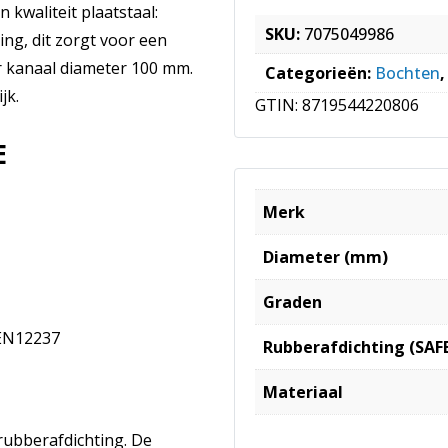
 kwaliteit plaatstaal:
SKU:
7075049986
ing, dit zorgt voor een
r kanaal diameter 100 mm.
Categorieën:
Bochten
jk.
GTIN:
8719544220806
E
Merk
Diameter (mm)
Graden
 EN12237
Rubberafdichting (SAF
Materiaal
rubberafdichting. De