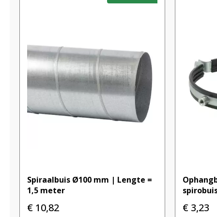
Spiraalbuis Ø100 mm | Lengte =
Ophangb
1,5 meter
spirobui
€
10,82
€
3,23