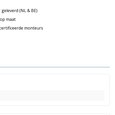
geleverd (NL & BE)
s op maat
ecertificeerde monteurs
s