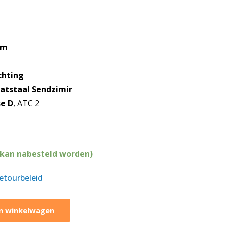
mm
chting
aatstaal Sendzimir
se D
, ATC 2
(kan nabesteld worden)
retourbeleid
n winkelwagen