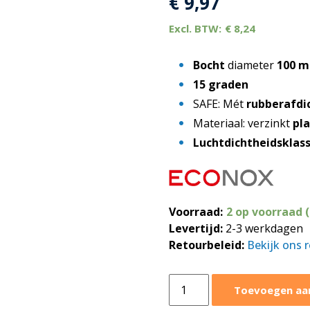
€
9,97
€
8,24
Bocht
diameter
100 
15 graden
SAFE: Mét
rubberafdi
Materiaal: verzinkt
pl
Luchtdichtheidsklas
Voorraad:
2 op voorraad 
Levertijd:
2-3 werkdagen
Retourbeleid:
Bekijk ons 
Bocht
Toevoegen aa
15