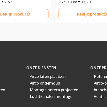
€
2,67
€
14,20
Bekijk product
Bekijk product
ONZE DIENSTEN
ONZE PR
Airco laten plaatsen
Refere
Airco onderhoud
Airco-
ren
Montage horeca projecten
branch
Luchtkanalen montage
Ventila