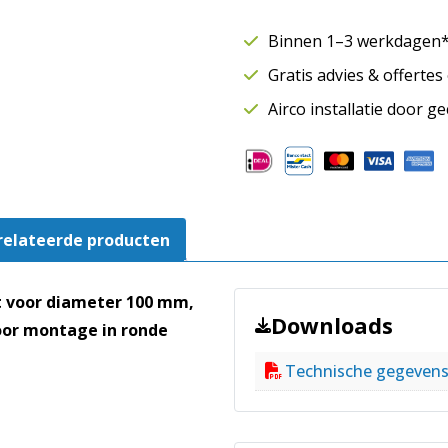
graden
SAFE
Binnen 1–3 werkdagen* 
|
Gratis advies & offerte
Ø100
mm
Airco installatie door g
|
Rubberafdichting
aantal
relateerde producten
t voor diameter 100 mm,
Downloads
oor montage in ronde
Technische gegeven