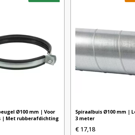
eugel Ø100 mm | Voor
Spiraalbuis Ø100 mm | L
s | Met rubberafdichting
3 meter
€
17,18