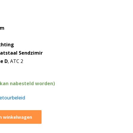
mm
chting
aatstaal Sendzimir
se D
, ATC 2
(kan nabesteld worden)
retourbeleid
n winkelwagen