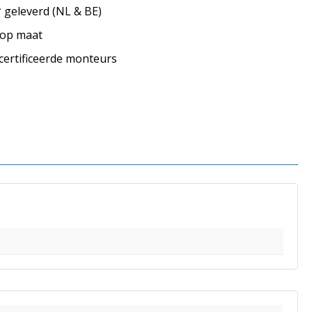
geleverd (NL & BE)
s op maat
ecertificeerde monteurs
s