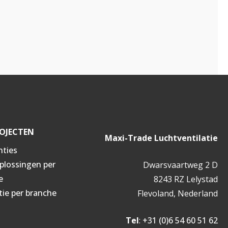
OJECTEN
Maxi-Trade Luchtventilatie
nties
oplossingen per
Dwarsvaartweg 2 D
e
8243 RZ Lelystad
tie per branche
Flevoland, Nederland
Tel
:
+31 (0)6 54 60 51 62