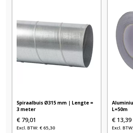
Spiraalbuis Ø315 mm | Lengte =
Alumini
3 meter
L=50m
€
79,01
€
13,39
€
65,30