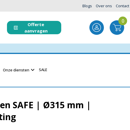
Blogs
Over ons
Contact
0
Offerte
aanvragen
SALE
Onze diensten
den SAFE | Ø315 mm |
ting