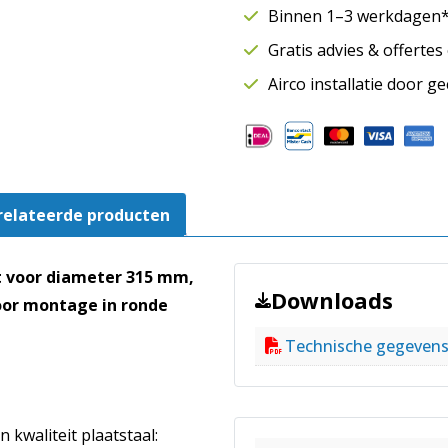
SAFE
Binnen 1–3 werkdagen* 
|
Gratis advies & offerte
Ø315
mm
Airco installatie door g
|
Rubberafdichting
aantal
relateerde producten
t voor diameter 315 mm,
Downloads
oor montage in ronde
Technische gegeven
 kwaliteit plaatstaal: