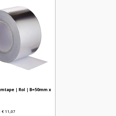
umtape | Rol | B=50mm x
€
11,07