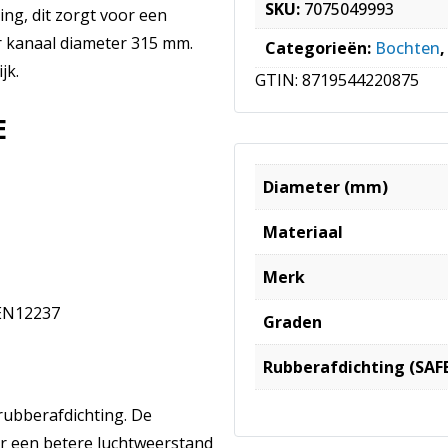
SKU:
7075049993
ing, dit zorgt voor een
r kanaal diameter 315 mm.
Categorieën:
Bochten
jk.
GTIN:
8719544220875
E
Diameter (mm)
Materiaal
Merk
 EN12237
Graden
Rubberafdichting (SAF
rubberafdichting. De
or een betere luchtweerstand