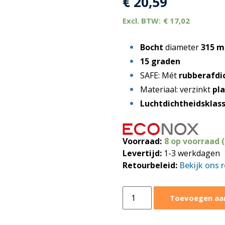
€
20,59
€
17,02
Bocht
diameter
315 
15 graden
SAFE: Mét
rubberafdi
Materiaal: verzinkt
pl
Luchtdichtheidsklas
Voorraad:
8 op voorraad 
Levertijd:
1-3 werkdagen
Retourbeleid:
Bekijk ons 
Bocht
Toevoegen aa
15
graden