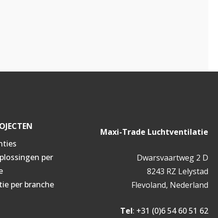
OJECTEN
Maxi-Trade Luchtventilatie
nties
oplossingen per
Dwarsvaartweg 2 D
e
8243 RZ Lelystad
tie per branche
Flevoland, Nederland
Tel
:
+31 (0)6 54 60 51 62