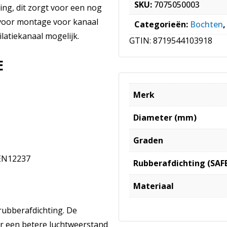
SKU:
7075050003
ing, dit zorgt voor een nog
 voor montage voor kanaal
Categorieën:
Bochten
latiekanaal mogelijk.
GTIN:
8719544103918
E
Merk
Diameter (mm)
Graden
 EN12237
Rubberafdichting (SAF
Materiaal
rubberafdichting. De
or een betere luchtweerstand