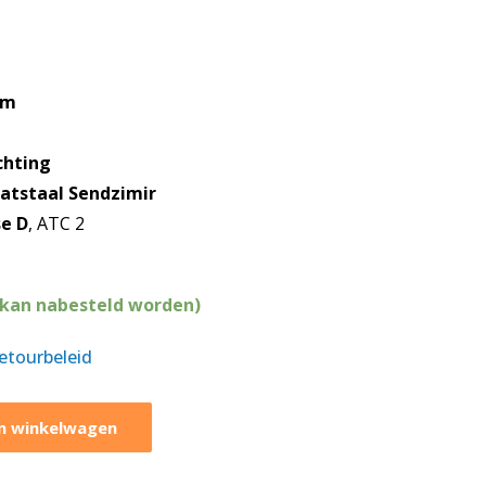
mm
chting
aatstaal Sendzimir
se D
, ATC 2
(kan nabesteld worden)
retourbeleid
n winkelwagen