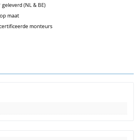
geleverd (NL & BE)
s op maat
ecertificeerde monteurs
s