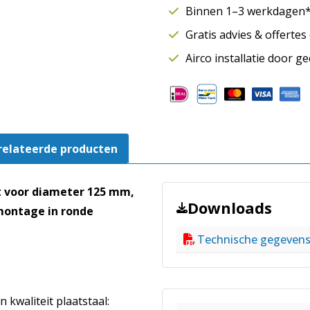
SAFE
Binnen 1–3 werkdagen* 
|
Gratis advies & offerte
Ø125
mm
Airco installatie door g
|
Rubberafdichting
aantal
relateerde producten
t voor diameter 125 mm,
Downloads
montage in ronde
Technische gegeven
 kwaliteit plaatstaal: