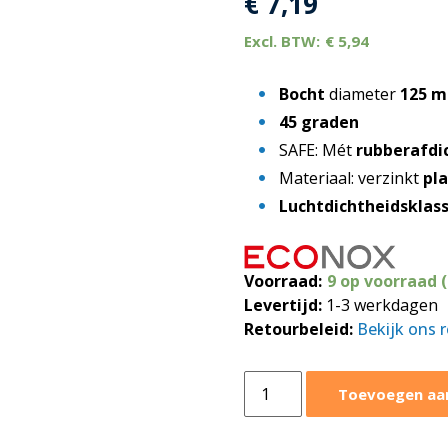
€
7,19
€
5,94
Bocht
diameter
125 
45 graden
SAFE: Mét
rubberafdi
Materiaal: verzinkt
pl
Luchtdichtheidsklas
Voorraad:
9 op voorraad 
Levertijd:
1-3 werkdagen
Retourbeleid:
Bekijk ons 
Bocht
Toevoegen aa
45
graden