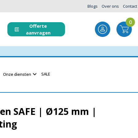
Blogs
Over ons
Contact
0
Offerte
aanvragen
SALE
Onze diensten
den SAFE | Ø125 mm |
ting