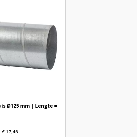
uis Ø125 mm | Lengte =
€
17,46