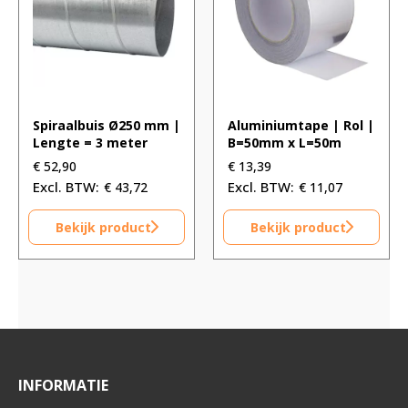
Spiraalbuis Ø250 mm |
Aluminiumtape | Rol |
Lengte = 3 meter
B=50mm x L=50m
€
52,90
€
13,39
€
43,72
€
11,07
Bekijk product
Bekijk product
INFORMATIE