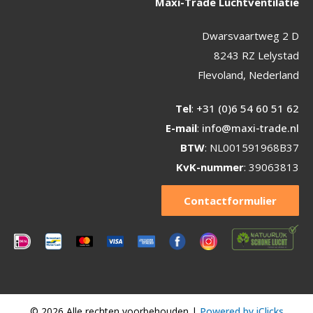
Maxi-Trade Luchtventilatie
Dwarsvaartweg 2 D
8243 RZ Lelystad
Flevoland, Nederland
Tel
:
+31 (0)6 54 60 51 62
E-mail
:
info@maxi-trade.nl
BTW
: NL001591968B37
KvK-nummer
: 39063813
Contactformulier
© 2026 Alle rechten voorbehouden |
Powered by iClicks