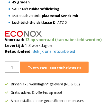
45 graden
SAFE: Mét
rubberafdichting
Materiaal: verzinkt
plaatstaal Sendzimir
Luchtdichtheidsklasse D
, ATC 2
Voorraad:
13 op voorraad (kan nabesteld worden)
Levertijd:
1-3 werkdagen
Retourbeleid:
Bekijk ons retourbeleid
Bocht
Toevoegen aan winkelwagen
45
graden
SAFE
Binnen 1–3 werkdagen* geleverd (NL & BE)
|
Gratis advies & offertes op maat
Ø250
mm
Airco installatie door gecertificeerde monteurs
|