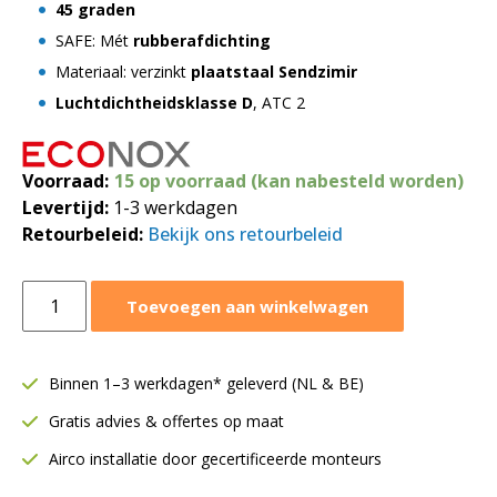
45 graden
SAFE: Mét
rubberafdichting
Materiaal: verzinkt
plaatstaal Sendzimir
Luchtdichtheidsklasse D
, ATC 2
Voorraad:
15 op voorraad (kan nabesteld worden)
Levertijd:
1-3 werkdagen
Retourbeleid:
Bekijk ons retourbeleid
Bocht
Toevoegen aan winkelwagen
45
graden
SAFE
Binnen 1–3 werkdagen* geleverd (NL & BE)
|
Gratis advies & offertes op maat
Ø315
mm
Airco installatie door gecertificeerde monteurs
|