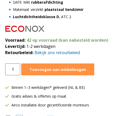
SAFE: Mét
rubberafdichting
Materiaal: verzinkt
plaatstaal Sendzimir
Luchtdichtheidsklasse D
, ATC 2
Voorraad:
42 op voorraad (kan nabesteld worden)
Levertijd:
1-2 werkdagen
Retourbeleid:
Bekijk ons retourbeleid
Bocht
Toevoegen aan winkelwagen
90
graden
SAFE
Binnen 1–3 werkdagen* geleverd (NL & BE)
|
Gratis advies & offertes op maat
Ø150
mm
Airco installatie door gecertificeerde monteurs
|
Rubberafdichting