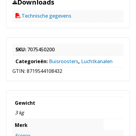
Downloads
Technische gegevens
SKU:
7075450200
Categorieën:
Buisroosters
,
Luchtkanalen
GTIN:
8719544108432
Gewicht
3 kg
Merk
Econox