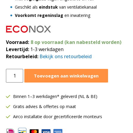
Geschikt als
eindstuk
van ventilatiekanaal
Voorkomt regeninslag
en inwatering
Voorraad:
8 op voorraad (kan nabesteld worden)
Levertijd:
1-3 werkdagen
Retourbeleid:
Bekijk ons retourbeleid
Buisrooster
Toevoegen aan winkelwagen
45°
met
vogelgaas
Binnen 1–3 werkdagen* geleverd (NL & BE)
|
Gratis advies & offertes op maat
Ø355
mm
Airco installatie door gecertificeerde monteurs
aantal