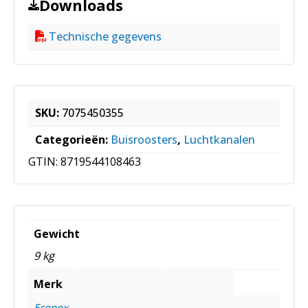
Downloads
Technische gegevens
SKU:
7075450355
Categorieën:
Buisroosters
,
Luchtkanalen
GTIN:
8719544108463
Gewicht
9 kg
Merk
Econox