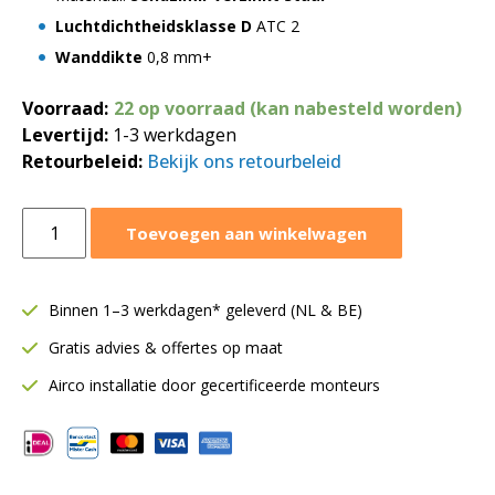
Luchtdichtheidsklasse D
ATC 2
Wanddikte
0,8 mm+
Voorraad:
22 op voorraad (kan nabesteld worden)
Levertijd:
1-3 werkdagen
Retourbeleid:
Bekijk ons retourbeleid
Spiraalbuis
Toevoegen aan winkelwagen
Ø355
mm
|
Binnen 1–3 werkdagen* geleverd (NL & BE)
Lengte
Gratis advies & offertes op maat
=
3
Airco installatie door gecertificeerde monteurs
meter
aantal