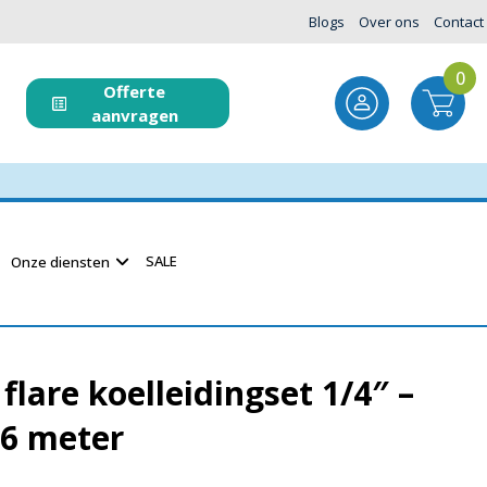
Blogs
Over ons
Contact
0
Offerte
aanvragen
SALE
Onze diensten
flare koelleidingset 1/4″ –
 6 meter