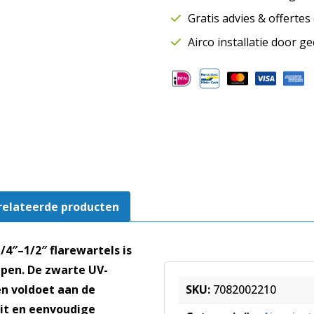
-
Gratis advies & offerte
1/2"
|
Airco installatie door g
Lengte
6
meter
aantal
relateerde producten
4″–1/2″ flarewartels is
mpen. De zwarte UV-
en voldoet aan de
SKU:
7082002210
it en eenvoudige