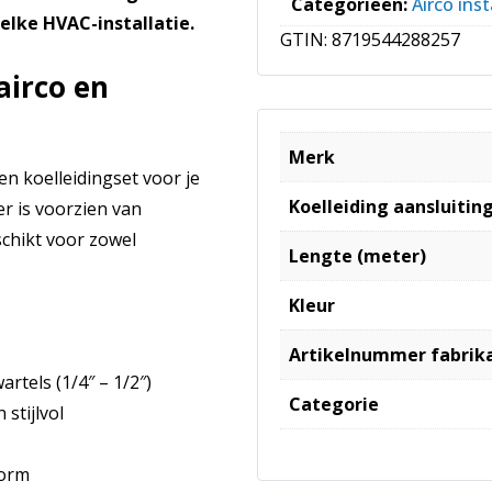
Categorieën:
Airco inst
 elke HVAC-installatie.
GTIN:
8719544288257
airco en
Merk
n koelleidingset voor je
Koelleiding aansluiting
r is voorzien van
schikt voor zowel
Lengte (meter)
Kleur
Artikelnummer fabrik
tels (1/4″ – 1/2″)
Categorie
stijlvol
norm