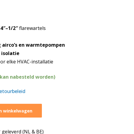
/4″–1/2″
flarewartels
g
airco’s en warmtepompen
e
isolatie
or elke HVAC-installatie
(kan nabesteld worden)
retourbeleid
n winkelwagen
geleverd (NL & BE)