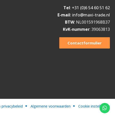
Tel
:
+31 (0)6 54 60 51 62
E-mail
:
info@maxi-trade.nl
BTW
: NL001591968B37
KvK-nummer
: 39063813
Contactformulier
 privacybeleid
Algemene voorwaarden
Cookie instellingen