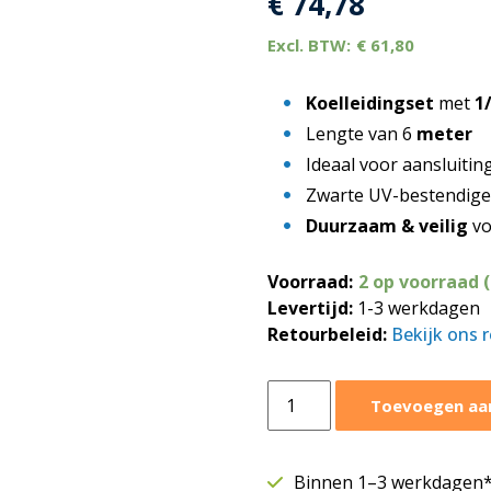
€
74,78
€
61,80
Koelleidingset
met
1
Lengte van 6
meter
Ideaal voor aansluitin
Zwarte UV-bestendig
Duurzaam & veilig
vo
Voorraad:
2 op voorraad 
Levertijd:
1-3 werkdagen
Retourbeleid:
Bekijk ons 
Climaconnect
Toevoegen aa
flare
koelleidingset
1/4"
Binnen 1–3 werkdagen* 