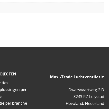
OJECTEN
Maxi-Trade Luchtventilatie
nties
oplossingen per
Dwarsvaartweg 2 D
e
8243 RZ Lelystad
tie per branche
Flevoland, Nederland