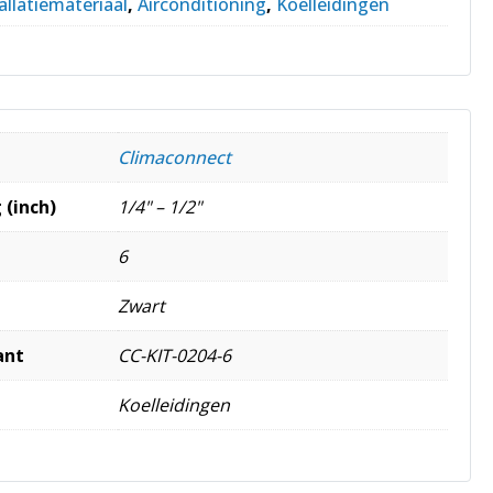
allatiemateriaal
,
Airconditioning
,
Koelleidingen
Climaconnect
 (inch)
1/4" – 1/2"
6
Zwart
ant
CC-KIT-0204-6
Koelleidingen