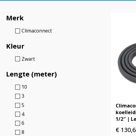
Merk
Climaconnect
Kleur
Zwart
Lengte (meter)
10
3
5
Climaco
koelleid
4
1/2″ | 
6
€
130,6
8