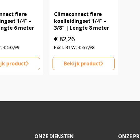
nnect flare
Climaconnect flare
ingset 1/4″ –
koelleidingset 1/4″ –
Lengte 6 meter
3/8″ | Lengte 8 meter
€
82,26
€
50,99
€
67,98
jk product
Bekijk product
ONZE DIENSTEN
ONZE PR