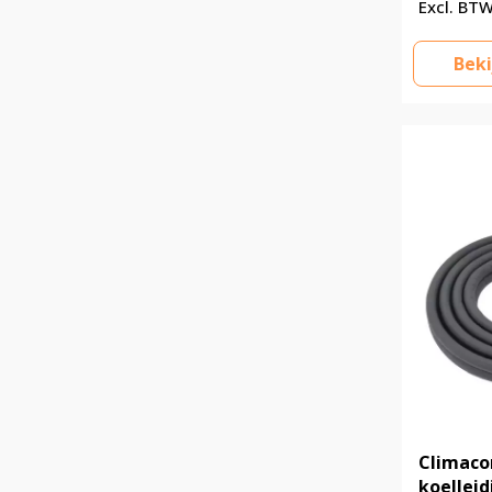
Beki
Climaco
koelleid