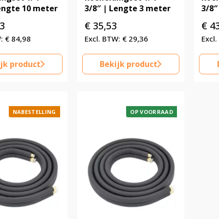
Lengte 10 meter
3/8″ | Lengte 3 meter
3/8″
3
€
35,53
€
43
€
84,98
€
29,36
jk product
Bekijk product
NABESTELLING
OP VOORRAAD