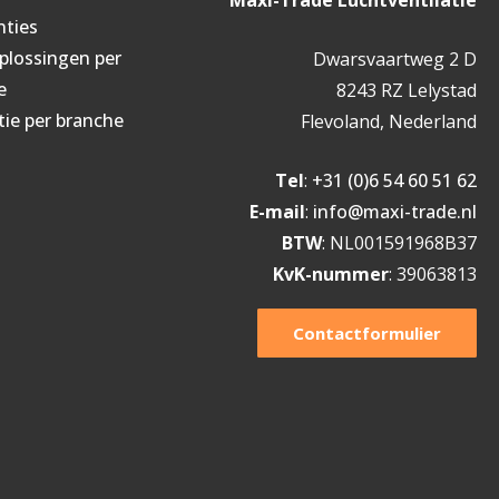
nties
oplossingen per
Dwarsvaartweg 2 D
e
8243 RZ Lelystad
tie per branche
Flevoland, Nederland
Tel
:
+31 (0)6 54 60 51 62
E-mail
:
info@maxi-trade.nl
BTW
: NL001591968B37
KvK-nummer
: 39063813
Contactformulier