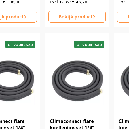
€
108,00
€
43,26
jk product
Bekijk product
OP VOORRAAD
OP VOORRAAD
nnect flare
Climaconnect flare
Clim
ingset 1/4″ –
koelleidingset 1/4″ –
koel