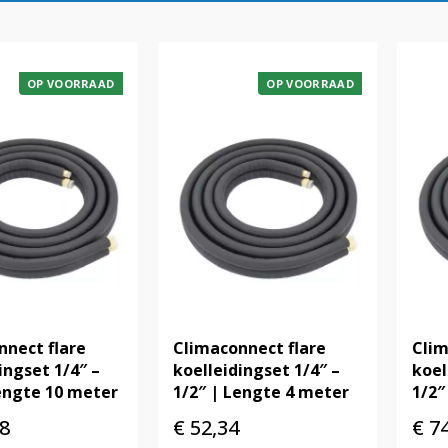
OP VOORRAAD
OP VOORRAAD
nnect flare
Climaconnect flare
Clim
ingset 1/4″ –
koelleidingset 1/4″ –
koel
Lengte 10 meter
1/2″ | Lengte 4 meter
1/2″
8
€
52,34
€
74