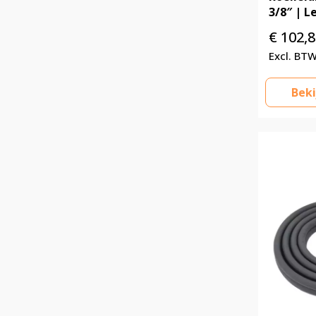
3/8″ | 
€
102,8
Beki