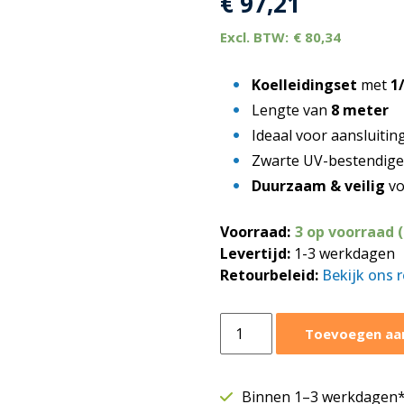
€
97,21
€
80,34
Koelleidingset
met
1
Lengte van
8 meter
Ideaal voor aansluitin
Zwarte UV-bestendig
Duurzaam & veilig
vo
Voorraad:
3 op voorraad 
Levertijd:
1-3 werkdagen
Retourbeleid:
Bekijk ons 
Climaconnect
Toevoegen aa
flare
koelleidingset
1/4"
Binnen 1–3 werkdagen* 