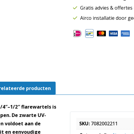
-
Gratis advies & offerte
1/2"
|
Airco installatie door g
Lengte
8
meter
aantal
relateerde producten
4″–1/2″ flarewartels is
mpen. De zwarte UV-
en voldoet aan de
SKU:
7082002211
it en eenvoudige