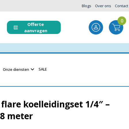
Blogs
Over ons
Contact
0
Offerte
aanvragen
SALE
Onze diensten
flare koelleidingset 1/4″ –
 8 meter