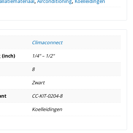
allatiemateriaal
,
Airconditioning
,
Koelleidingen
Climaconnect
 (inch)
1/4" – 1/2"
8
Zwart
ant
CC-KIT-0204-8
Koelleidingen