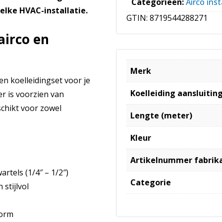
Categorieën:
Airco inst
 elke HVAC-installatie.
GTIN:
8719544288271
airco en
Merk
n koelleidingset voor je
Koelleiding aansluiting
r is voorzien van
schikt voor zowel
Lengte (meter)
Kleur
Artikelnummer fabrik
tels (1/4″ – 1/2″)
Categorie
stijlvol
norm