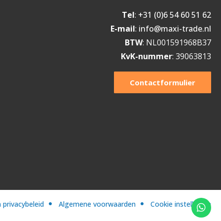
Tel
:
+31 (0)6 54 60 51 62
E-mail
:
info@maxi-trade.nl
BTW
: NL001591968B37
KvK-nummer
: 39063813
Contactformulier
 privacybeleid
Algemene voorwaarden
Cookie instellingen