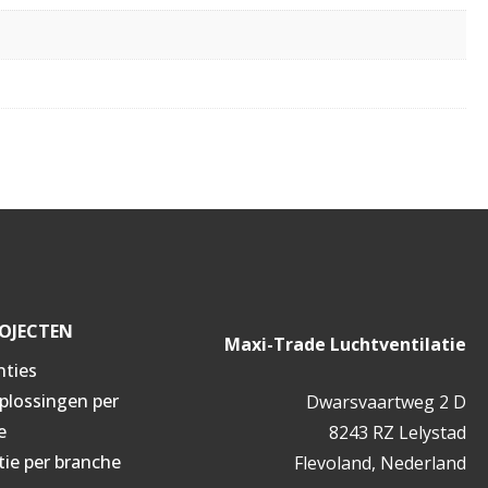
OJECTEN
Maxi-Trade Luchtventilatie
nties
oplossingen per
Dwarsvaartweg 2 D
e
8243 RZ Lelystad
tie per branche
Flevoland, Nederland