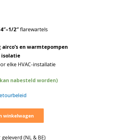
/4″–1/2″
flarewartels
g
airco’s en warmtepompen
e
isolatie
or elke HVAC-installatie
(kan nabesteld worden)
retourbeleid
n winkelwagen
geleverd (NL & BE)