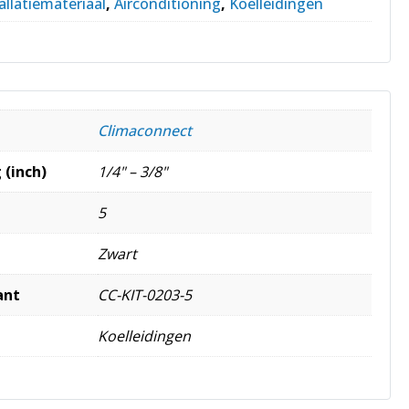
allatiemateriaal
,
Airconditioning
,
Koelleidingen
Climaconnect
 (inch)
1/4" – 3/8"
5
Zwart
ant
CC-KIT-0203-5
Koelleidingen