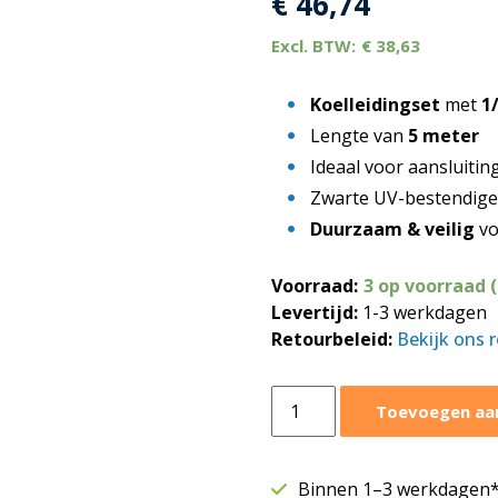
€
46,74
€
38,63
Koelleidingset
met
1
Lengte van
5 meter
Ideaal voor aansluitin
Zwarte UV-bestendig
Duurzaam & veilig
vo
Voorraad:
3 op voorraad 
Levertijd:
1-3 werkdagen
Retourbeleid:
Bekijk ons 
Climaconnect
Toevoegen aa
flare
koelleidingset
1/4"
Binnen 1–3 werkdagen* 