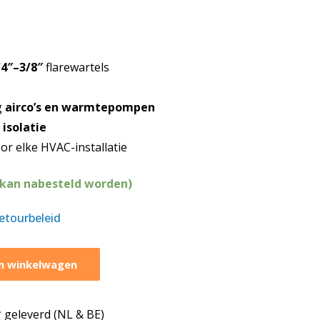
/4″–3/8″
flarewartels
g
airco’s en warmtepompen
e
isolatie
or elke HVAC-installatie
(kan nabesteld worden)
retourbeleid
n winkelwagen
geleverd (NL & BE)