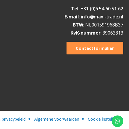
Tel
:
+31 (0)6 54 60 51 62
E-mail
:
info@maxi-trade.nl
BTW
: NL001591968B37
KvK-nummer
: 39063813
Contactformulier
 privacybeleid
Algemene voorwaarden
Cookie instellingen