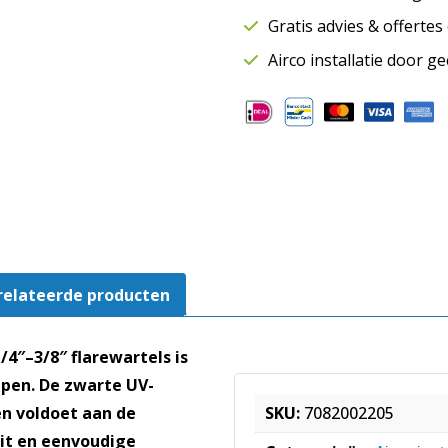
-
Gratis advies & offerte
3/8"
|
Airco installatie door g
Lengte
5
meter
aantal
relateerde producten
4″–3/8″ flarewartels is
mpen. De zwarte UV-
en voldoet aan de
SKU:
7082002205
it en eenvoudige