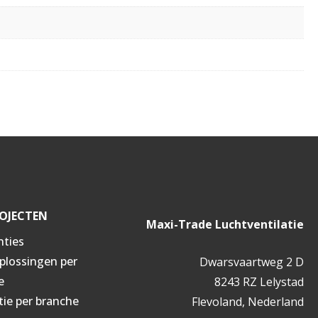
OJECTEN
Maxi-Trade Luchtventilatie
nties
oplossingen per
Dwarsvaartweg 2 D
e
8243 RZ Lelystad
tie per branche
Flevoland, Nederland