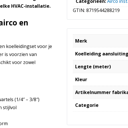
Categorieën:
Airco inst
 elke HVAC-installatie.
GTIN:
8719544288219
airco en
Merk
n koelleidingset voor je
Koelleiding aansluiting
r is voorzien van
schikt voor zowel
Lengte (meter)
Kleur
Artikelnummer fabrik
tels (1/4″ – 3/8″)
Categorie
stijlvol
norm