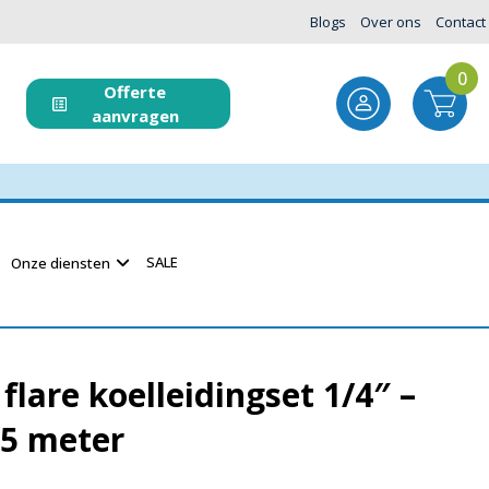
Blogs
Over ons
Contact
0
Offerte
aanvragen
SALE
Onze diensten
flare koelleidingset 1/4″ –
 5 meter