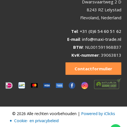
Dwarsvaartweg 2 D
8243 RZ Lelystad
Flevoland, Nederland
Tel
:
+31 (0)6 54 60 51 62
E-mail
:
info@maxi-trade.nl
BTW
: NL001591968B37
KvK-nummer
: 39063813
Contactformulier
© 2026 Alle rechten voorbehouden |
Powered by iClicks
Cookie- en privacybeleid