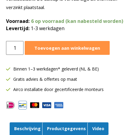
verzinkt plaatstaal.
Voorraad:
6 op voorraad (kan nabesteld worden)
Levertijd:
1-3 werkdagen
Dakkap
Toevoegen aan winkelwagen
Ø200
mm
|
Binnen 1–3 werkdagen* geleverd (NL & BE)
Met
Gratis advies & offertes op maat
vogelgaas
aantal
Airco installatie door gecertificeerde monteurs
Beschrijving
Productgegevens
Video