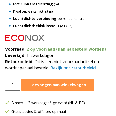
Met
rubberafdichting
(SAFE)
Kwaliteit
verzinkt staal
Luchtdichte verbinding
op ronde kanalen
Luchtdichtheidsklasse D
(ATC 2)
Voorraad:
2 op voorraad (kan nabesteld worden)
Levertijd:
1-2werkdagen
Retourbeleid:
Dit is een niet-voorraadartikel en
wordt speciaal besteld.
Bekijk ons retourbeleid
Flens
Toevoegen aan winkelwagen
vlak
staal
Ø560
Binnen 1–3 werkdagen* geleverd (NL & BE)
mm
Gratis advies & offertes op maat
|