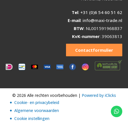
Tel
:
+31 (0)6 54 60 51 62
E-mail
:
info@maxi-trade.nl
BTW
: NL001591968B37
KvK-nummer
: 39063813
Contactformulier
© 2026 Alle rechten voorbehouden |
Powered by iClicks
Cookie- en privacybeleid
Algemene voorwaarden
Cookie instellingen