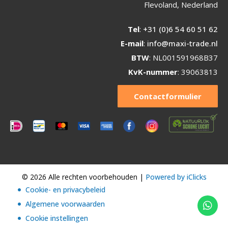
Flevoland, Nederland
Tel
:
+31 (0)6 54 60 51 62
E-mail
:
info@maxi-trade.nl
BTW
: NL001591968B37
KvK-nummer
: 39063813
Contactformulier
© 2026 Alle rechten voorbehouden |
Powered by iClicks
Cookie- en privacybeleid
Algemene voorwaarden
Cookie instellingen