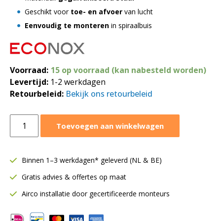
Geschikt voor
toe- en afvoer
van lucht
Eenvoudig te monteren
in spiraalbuis
Voorraad:
15 op voorraad (kan nabesteld worden)
Levertijd:
1-2 werkdagen
Retourbeleid:
Bekijk ons retourbeleid
Gaasrooster
Toevoegen aan winkelwagen
Ø315
mm
|
Binnen 1–3 werkdagen* geleverd (NL & BE)
Voor
Gratis advies & offertes op maat
spiraalbuis
aantal
Airco installatie door gecertificeerde monteurs