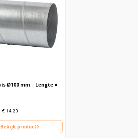
uis Ø100 mm | Lengte =
€
14,20
Bekijk product