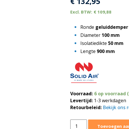
€
132,95
€
109,88
Ronde
geluiddemper
Diameter
100 mm
Isolatiedikte
50 mm
Lengte
900 mm
Voorraad:
6 op voorraad 
Levertijd:
1-3 werkdagen
Retourbeleid:
Bekijk ons 
Ronde
Toevoegen aa