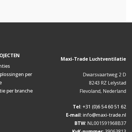
OJECTEN
Maxi-Trade Luchtventilatie
nties
oplossingen per
Dwarsvaartweg 2 D
e
8243 RZ Lelystad
tie per branche
Flevoland, Nederland
Tel
:
+31 (0)6 54 60 51 62
E-mail
:
info@maxi-trade.nl
BTW
: NL001591968B37
KvK-nummer
: 39063813