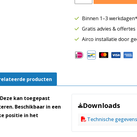
geluiddemper
rond
Ø100
Binnen 1–3 werkdagen* 
mm
Gratis advies & offerte
|
Lengte
Airco installatie door g
900
mm
–
100
mm
relateerde producten
Isolatie
aantal
 Deze kan toegepast
Downloads
eren. Beschikbaar in een
 positie in het
Technische gegeven