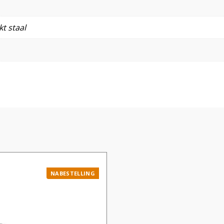
t staal
NABESTELLING