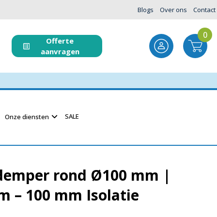
Blogs
Over ons
Contact
0
Offerte
aanvragen
SALE
Onze diensten
demper rond Ø100 mm |
m – 100 mm Isolatie