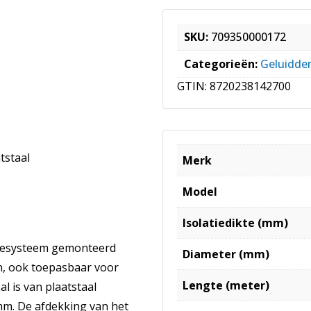
SKU:
709350000172
Categorieën:
Geluidd
GTIN:
8720238142700
tstaal
Merk
Model
Isolatiedikte (mm)
atiesysteem gemonteerd
Diameter (mm)
n, ook toepasbaar voor
Lengte (meter)
l is van plaatstaal
mm. De afdekking van het