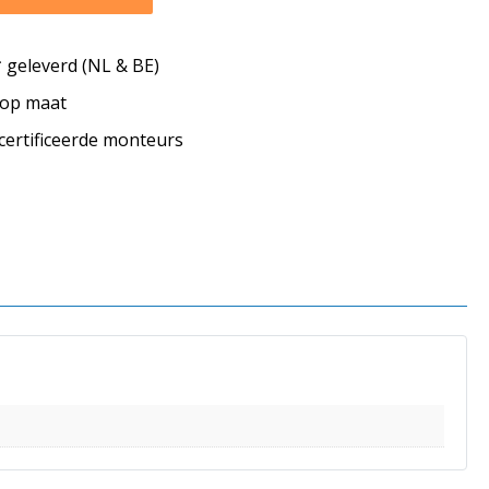
geleverd (NL & BE)
s op maat
ecertificeerde monteurs
s