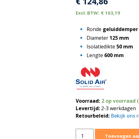
€
124,86
€
103,19
Ronde
geluiddemper
Diameter
125 mm
Isolatiedikte
50 mm
Lengte
600 mm
Voorraad:
2 op voorraad 
Levertijd:
2-3 werkdagen
Retourbeleid:
Bekijk ons 
Ronde
Toevoegen aa