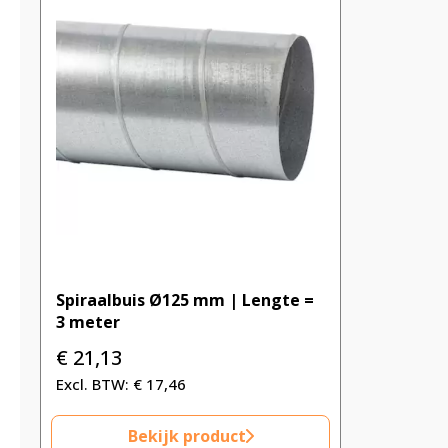
Spiraalbuis Ø125 mm | Lengte =
3 meter
€
21,13
€
17,46
Bekijk product