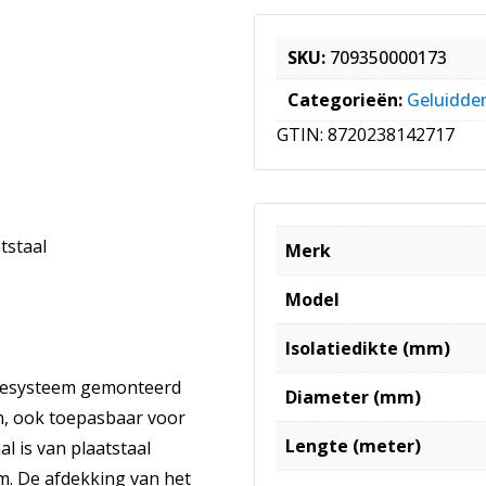
SKU:
709350000173
Categorieën:
Geluidd
GTIN:
8720238142717
tstaal
Merk
Model
Isolatiedikte (mm)
atiesysteem gemonteerd
Diameter (mm)
n, ook toepasbaar voor
Lengte (meter)
l is van plaatstaal
m. De afdekking van het