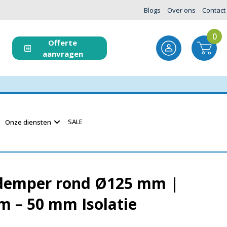
Blogs
Over ons
Contact
0
Offerte
aanvragen
SALE
Onze diensten
demper rond Ø125 mm |
m – 50 mm Isolatie