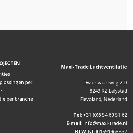
OJECTEN
Maxi-Trade Luchtventilatie
nties
oplossingen per
Dwarsvaartweg 2 D
e
8243 RZ Lelystad
tie per branche
Flevoland, Nederland
Tel
:
+31 (0)6 54 60 51 62
E-mail
:
info@maxi-trade.nl
BTW
: NL001591968B37