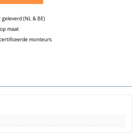
geleverd (NL & BE)
s op maat
ecertificeerde monteurs
s