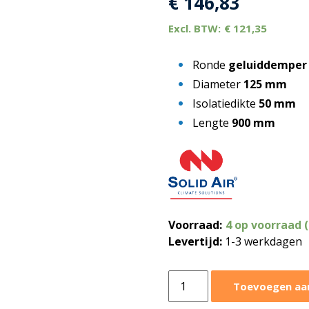
€
146,83
€
121,35
Ronde
geluiddemper
Diameter
125 mm
Isolatiedikte
50 mm
Lengte
900 mm
Voorraad:
4 op voorraad 
Levertijd:
1-3 werkdagen
Ronde
Toevoegen aa
geluiddemper