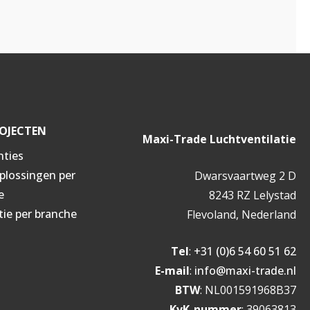
OJECTEN
Maxi-Trade Luchtventilatie
nties
oplossingen per
Dwarsvaartweg 2 D
e
8243 RZ Lelystad
tie per branche
Flevoland, Nederland
Tel
:
+31 (0)6 54 60 51 62
E-mail
:
info@maxi-trade.nl
BTW
: NL001591968B37
KvK-nummer
: 39063813