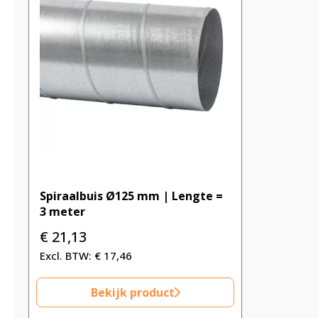
Spiraalbuis Ø125 mm | Lengte =
3 meter
€
21,13
€
17,46
Bekijk product