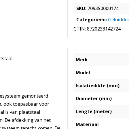
SKU:
709350000174
Categorieën:
Geluidd
GTIN:
8720238142724
tstaal
Merk
Model
Isolatiedikte (mm)
atiesysteem gemonteerd
Diameter (mm)
n, ook toepasbaar voor
Lengte (meter)
l is van plaatstaal
m. De afdekking van het
Materiaal
het systeem terecht komen. De