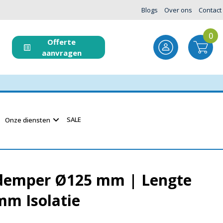
Blogs
Over ons
Contact
0
Offerte
aanvragen
SALE
Onze diensten
demper Ø125 mm | Lengte
mm Isolatie