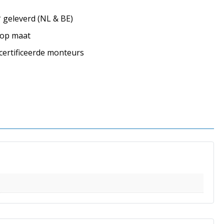
geleverd (NL & BE)
s op maat
ecertificeerde monteurs
s