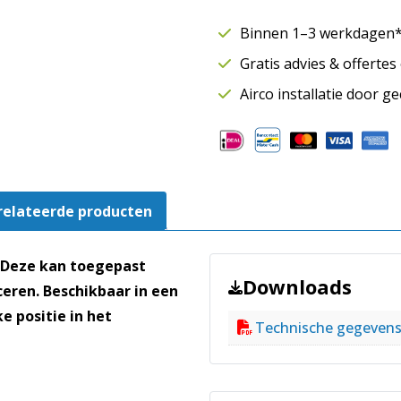
Ø125
mm
Binnen 1–3 werkdagen* 
|
Gratis advies & offerte
Lengte
900
Airco installatie door g
mm
–
50
mm
Isolatie
relateerde producten
aantal
 Deze kan toegepast
Downloads
eren. Beschikbaar in een
 positie in het
Technische gegeven