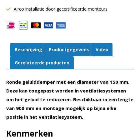
900
Airco installatie door gecertificeerde monteurs
mm
–
50
mm
Isolatie
Beschrijving
Productgegevens
Video
aantal
Gerelateerde producten
Ronde geluiddemper met een diameter van 150 mm.
Deze kan toegepast worden in ventilatiesystemen
om het geluid te reduceren. Beschikbaar in een lengte
van 900 mm en montage mogelijk op bijna elke
positie in het ventilatiesysteem.
Kenmerken