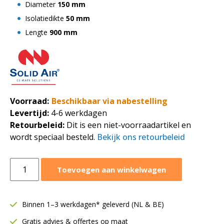
Diameter
150 mm
Isolatiedikte
50 mm
Lengte
900 mm
Voorraad:
Beschikbaar via nabestelling
Levertijd:
4-6 werkdagen
Retourbeleid:
Dit is een niet-voorraadartikel en
wordt speciaal besteld.
Bekijk ons retourbeleid
Ronde
Toevoegen aan winkelwagen
geluiddemper
Ø150
mm
Binnen 1–3 werkdagen* geleverd (NL & BE)
|
Gratis advies & offertes op maat
Lengte