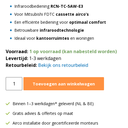
Infraroodbediening
RCN-TC-5AW-E3
Voor Mitsubishi FDTC
cassette airco’s
Een efficiënte bediening voor
optimaal comfort
Betrouwbare
infraroodtechnologie
Ideaal voor
kantoorruimtes
en woningen
Voorraad:
1 op voorraad (kan nabesteld worden)
Levertijd:
1-3 werkdagen
Retourbeleid:
Bekijk ons retourbeleid
Mitsubishi
Toevoegen aan winkelwagen
infraroodbediening
RCN-
TC-
Binnen 1–3 werkdagen* geleverd (NL & BE)
5AW-
Gratis advies & offertes op maat
E3
|
Airco installatie door gecertificeerde monteurs