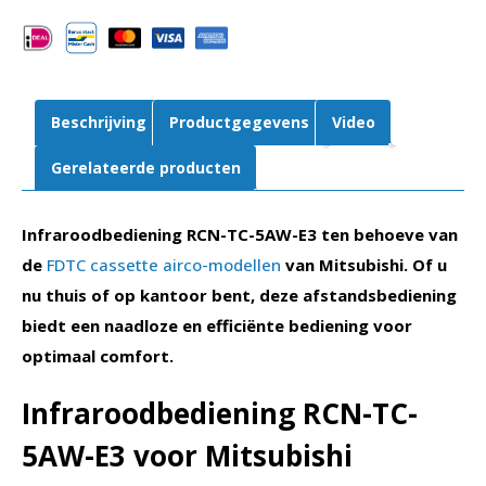
Voor
cassette
airco
FDTC
aantal
Beschrijving
Productgegevens
Video
Gerelateerde producten
Infraroodbediening RCN-TC-5AW-E3 ten behoeve van
de
FDTC cassette airco-modellen
van Mitsubishi. Of u
nu thuis of op kantoor bent, deze afstandsbediening
biedt een naadloze en efficiënte bediening voor
optimaal comfort.
Infraroodbediening RCN-TC-
5AW-E3 voor Mitsubishi