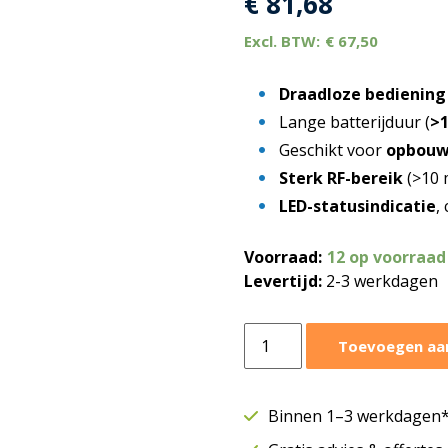
€
81,68
€
67,50
Draadloze bediening
Lange batterijduur (
>1
Geschikt voor
opbouw
Sterk RF-bereik
(>10 
LED-statusindicatie
,
Voorraad:
12 op voorraad
Levertijd:
2-3 werkdagen
Itho
Toevoegen aa
Daalderop
draadloze
bediening
Binnen 1–3 werkdagen* 
RFT-