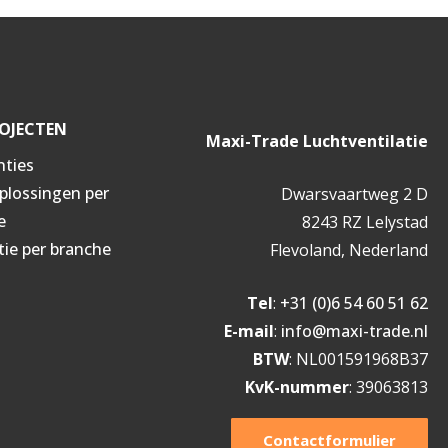
OJECTEN
Maxi-Trade Luchtventilatie
nties
oplossingen per
Dwarsvaartweg 2 D
e
8243 RZ Lelystad
tie per branche
Flevoland, Nederland
Tel
:
+31 (0)6 54 60 51 62
E-mail
:
info@maxi-trade.nl
BTW
: NL001591968B37
KvK-nummer
: 39063813
Contactformulier