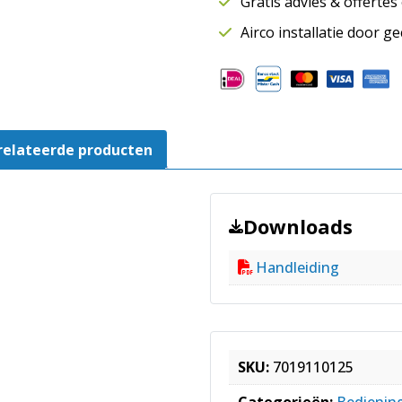
Gratis advies & offerte
N
|
Airco installatie door g
Wit
aantal
relateerde producten
Downloads
Handleiding
SKU:
7019110125
Categorieën:
Bediening