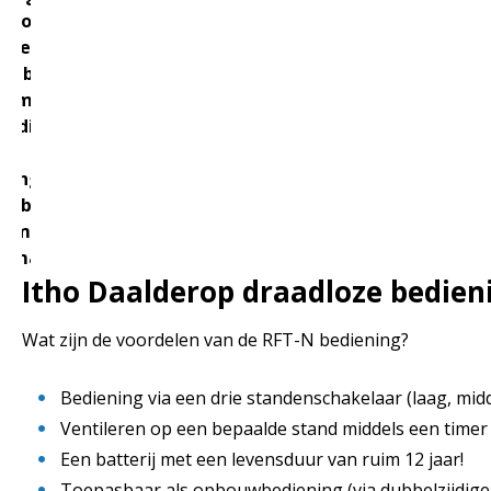
opbouw- of
wbediening.
RF-bereik
10 meter en
indicatie
D-
hting.
tibel met
se merken
elmateriaal.
Itho Daalderop draadloze bedien
Wat zijn de voordelen van de RFT-N bediening?
Bediening via een drie standenschakelaar (laag, mid
Ventileren op een bepaalde stand middels een timer 
Een batterij met een levensduur van ruim 12 jaar!
Toepasbaar als opbouwbediening (via dubbelzijdige 