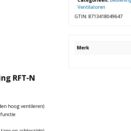
Ventilatoren
GTIN:
8713418049647
Merk
ing RFT-N
den hoog ventileren)
functie
tape op achterzijde)