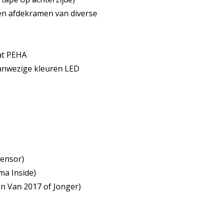
en afdekramen van diverse
at PEHA
aanwezige kleuren LED
sensor)
ma Inside)
n Van 2017 of Jonger)