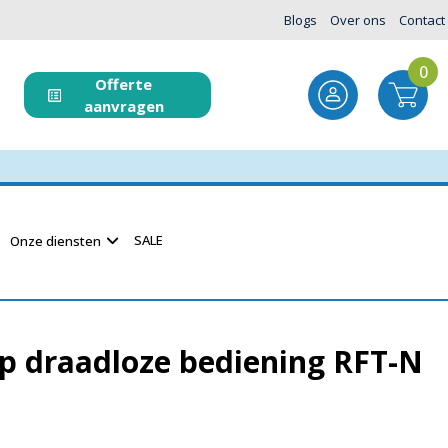
Blogs
Over ons
Contact
0
Offerte
aanvragen
SALE
Onze diensten
p draadloze bediening RFT-N