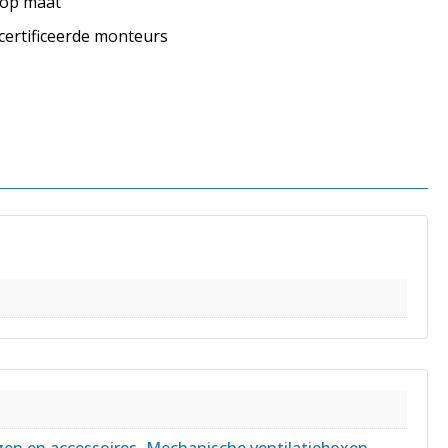
s op maat
ecertificeerde monteurs
en en accessoires
,
Mechanische ventilatieboxen
,