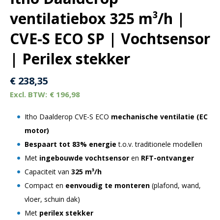
ventilatiebox 325 m³/h |
CVE-S ECO SP | Vochtsensor
| Perilex stekker
€
238,35
€
196,98
Itho Daalderop CVE-S ECO
mechanische ventilatie (EC
motor)
Bespaart tot 83% energie
t.o.v. traditionele modellen
Met
ingebouwde vochtsensor
en
RFT-ontvanger
Capaciteit van
325 m³/h
Compact en
eenvoudig te monteren
(plafond, wand,
vloer, schuin dak)
Met
perilex stekker