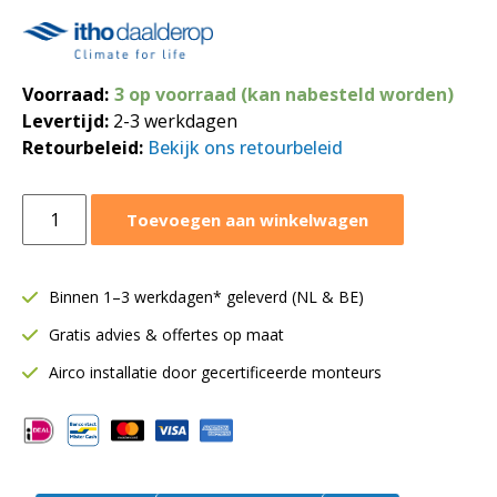
Voorraad:
3 op voorraad (kan nabesteld worden)
Levertijd:
2-3 werkdagen
Retourbeleid:
Bekijk ons retourbeleid
Itho
Toevoegen aan winkelwagen
Daalderop
ventilatiebox
325
Binnen 1–3 werkdagen* geleverd (NL & BE)
m³/h
Gratis advies & offertes op maat
|
CVE-
Airco installatie door gecertificeerde monteurs
S
ECO
SP
|