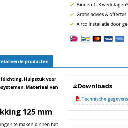
aftakking
Binnen 1–3 werkdagen* 
125-
Gratis advies & offerte
125
mm
Airco installatie door g
|
SAFE
|
90º
graden
relateerde producten
|
Rubberafdichting
aantal
fdichting. Hulpstuk voor
Downloads
esystemen. Materiaal van
Technische gegeven
akking 125 mm
kingen te maken binnen het