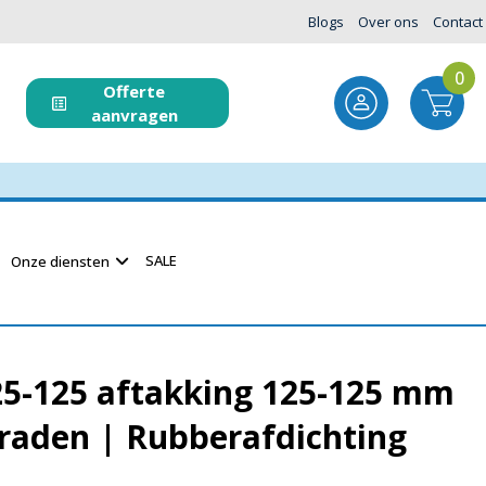
Blogs
Over ons
Contact
0
Offerte
aanvragen
SALE
Onze diensten
25-125 aftakking 125-125 mm
graden | Rubberafdichting