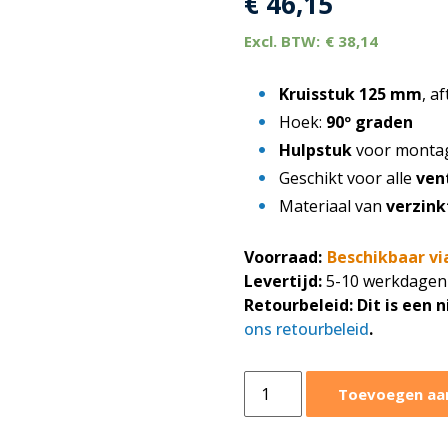
€
46,15
€
38,14
Kruisstuk 125 mm
, a
Hoek:
90º graden
Hulpstuk
voor monta
Geschikt voor alle
ven
Materiaal van
verzink
Voorraad:
Beschikbaar vi
Levertijd:
5-10 werkdagen
Retourbeleid:
Dit is een 
ons retourbeleid
.
Kruisstuk
Toevoegen aa
Ø125-
125