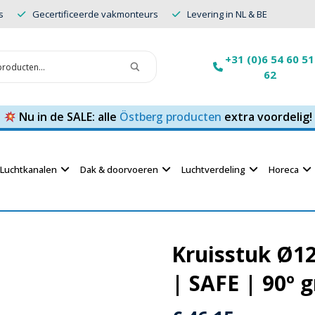
s
Gecertificeerde vakmonteurs
Levering in NL & BE
+31 (0)6 54 60 51
62
Nu in de SALE: alle
Östberg producten
extra voordelig!
Luchtkanalen
Dak & doorvoeren
Luchtverdeling
Horeca
Kruisstuk Ø1
| SAFE | 90º 