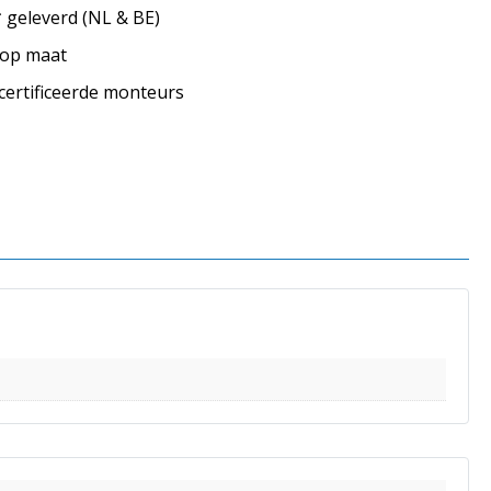
geleverd (NL & BE)
s op maat
ecertificeerde monteurs
s