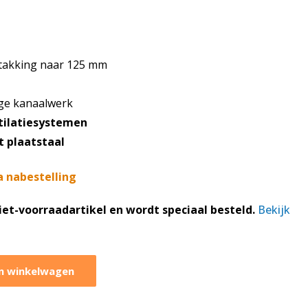
ftakking naar 125 mm
ge kanaalwerk
tilatiesystemen
t plaatstaal
a nabestelling
niet-voorraadartikel en wordt speciaal besteld.
Bekijk
n winkelwagen