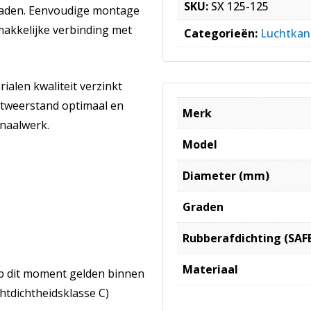
SKU:
SX 125-125
graden. Eenvoudige montage
makkelijke verbinding met
Categorieën:
Luchtkan
ialen kwaliteit verzinkt
chtweerstand optimaal en
Merk
anaalwerk.
Model
Diameter (mm)
Graden
Rubberafdichting (SAF
Materiaal
p dit moment gelden binnen
htdichtheidsklasse C)