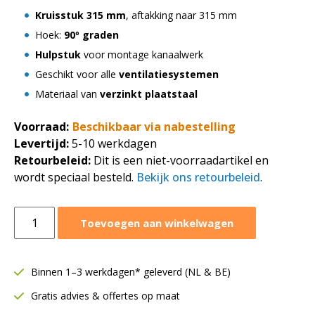
Kruisstuk 315 mm
, aftakking naar 315 mm
Hoek:
90º graden
Hulpstuk
voor montage kanaalwerk
Geschikt voor alle
ventilatiesystemen
Materiaal van
verzinkt plaatstaal
Voorraad:
Beschikbaar via nabestelling
Levertijd:
5-10 werkdagen
Retourbeleid:
Dit is een niet-voorraadartikel en
wordt speciaal besteld.
Bekijk ons retourbeleid
.
Kruisstuk
Toevoegen aan winkelwagen
Ø315-
315
aftakking
Binnen 1–3 werkdagen* geleverd (NL & BE)
315-
Gratis advies & offertes op maat
315